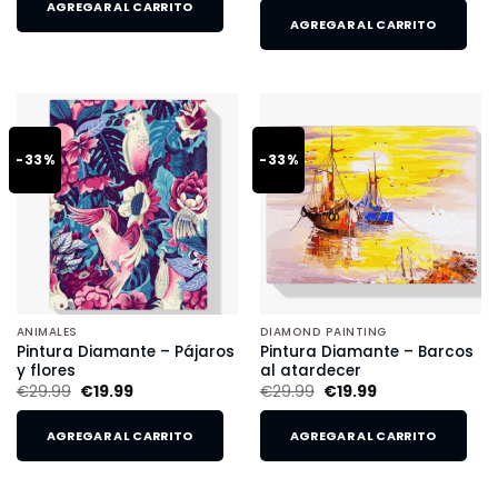
AGREGAR AL CARRITO
AGREGAR AL CARRITO
-33%
-33%
ANIMALES
DIAMOND PAINTING
Pintura Diamante – Pájaros
Pintura Diamante – Barcos
y flores
al atardecer
€
29.99
€
19.99
€
29.99
€
19.99
AGREGAR AL CARRITO
AGREGAR AL CARRITO