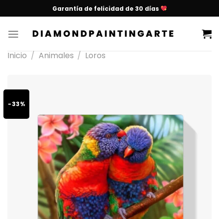
Garantía de felicidad de 30 días
Inicio
/
Animales
/
Loros
-33%