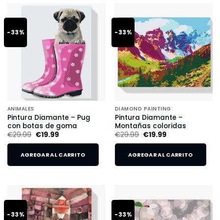
-33%
-33%
ANIMALES
DIAMOND PAINTING
Pintura Diamante – Pug
Pintura Diamante –
con botas de goma
Montañas coloridas
€
29.99
€
19.99
€
29.99
€
19.99
AGREGAR AL CARRITO
AGREGAR AL CARRITO
-33%
-33%