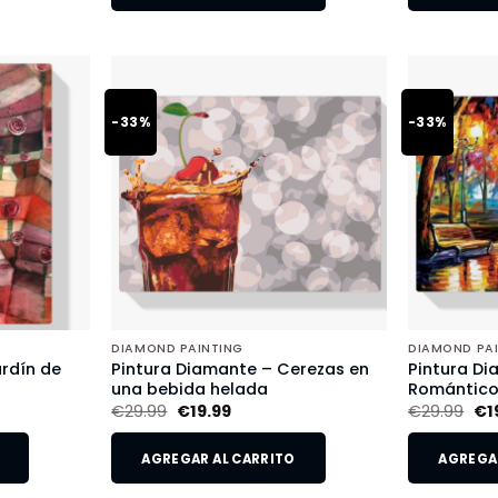
-33%
-33%
DIAMOND PAINTING
DIAMOND PA
rdín de
Pintura Diamante – Cerezas en
Pintura Di
una bebida helada
Romántic
€
29.99
€
19.99
€
29.99
€
1
AGREGAR AL CARRITO
AGREGAR