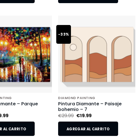
-33%
INTING
DIAMOND PAINTING
amante – Parque
Pintura Diamante – Paisaje
o
bohemio – 7
9.99
€
29.99
€
19.99
 AL CARRITO
AGREGAR AL CARRITO