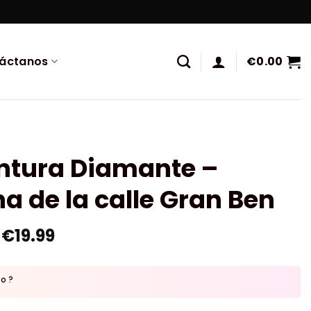
áctanos
€
0.00
intura Diamante –
a de la calle Gran Ben
€
19.99
to ?