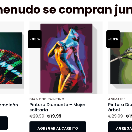
menudo se compran jun
-33%
-33%
DIAMOND PAINTING
ANIMALES
Pintura Diamante – Mujer
Pintura Di
Camaleón
solitaria
árbol
€
29.99
€
19.99
€
29.99
€
1
AGREGAR AL CARRITO
AGREGAR