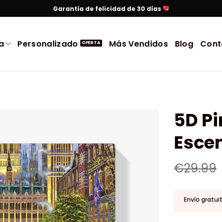
Garantía de felicidad de 30 días
a
Personalizado
Más Vendidos
Blog
Cont
5D P
Escen
€
29.99
Envío gratui