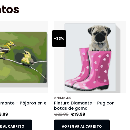
tos
-33%
ANIMALES
amante – Pájaros en el
Pintura Diamante – Pug con
botas de goma
9.99
€
29.99
€
19.99
 AL CARRITO
AGREGAR AL CARRITO