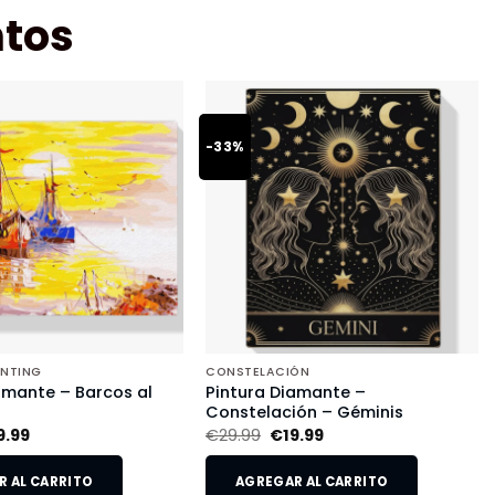
tos
-33%
INTING
CONSTELACIÓN
amante – Barcos al
Pintura Diamante –
Constelación – Géminis
9.99
€
29.99
€
19.99
 AL CARRITO
AGREGAR AL CARRITO