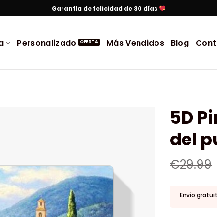
Garantía de felicidad de 30 días
a
Personalizado
Más Vendidos
Blog
Cont
5D P
del p
€
29.99
Envío gratui