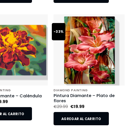
-33%
INTING
DIAMOND PAINTING
Pintura Diamante – Plato de
amante – Caléndula
flores
9.99
€
29.99
€
19.99
 AL CARRITO
AGREGAR AL CARRITO