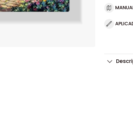
MANUA
APLICA
Descr