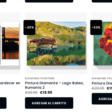
-33%
-33%
DIAMOND PAINTING
DIAMOND PA
tardecer en
Pintura Diamante – Lago Balea,
Pintura Di
Rumanía 2
€
29.99
€
1
€
29.99
€
19.99
AGREGAR
AGREGAR AL CARRITO