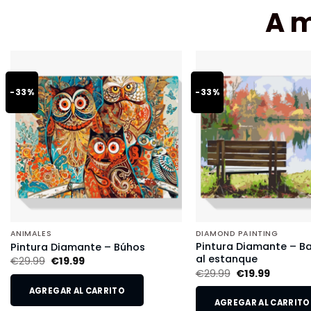
A 
-33%
-33%
ANIMALES
DIAMOND PAINTING
Pintura Diamante – B
Pintura Diamante – Búhos
al estanque
€
29.99
€
19.99
€
29.99
€
19.99
AGREGAR AL CARRITO
AGREGAR AL CARRITO