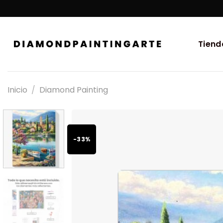
Tiend
Inicio
/
Diamond Painting
-33%