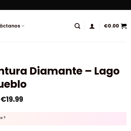
áctanos
€
0.00
intura Diamante – Lago
ueblo
€
19.99
to ?