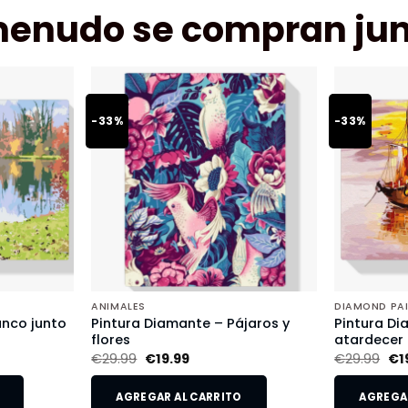
menudo se compran jun
-33%
-33%
ANIMALES
DIAMOND PA
anco junto
Pintura Diamante – Pájaros y
Pintura Di
flores
atardecer
€
29.99
€
19.99
€
29.99
€
1
AGREGAR AL CARRITO
AGREGAR