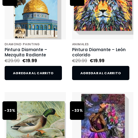
DIAMOND PAINTING
ANIMALES
Pintura Diamante –
Pintura Diamante – León
Mezquita Radiante
colorido
€
29.99
€
19.99
€
29.99
€
19.99
AGREGAR AL CARRITO
AGREGAR AL CARRITO
-33%
-33%