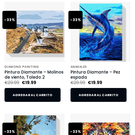
-33%
-33%
DIAMOND PAINTING
ANIMALES
Pintura Diamante – Molinos
Pintura Diamante – Pez
de viento, Toledo 2
espada
€
29.99
€
19.99
€
29.99
€
19.99
AGREGAR AL CARRITO
AGREGAR AL CARRITO
-33%
-33%