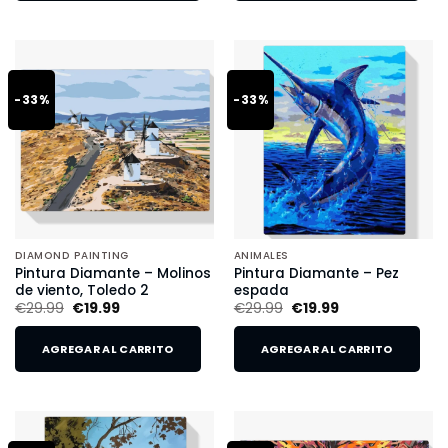
-33%
-33%
DIAMOND PAINTING
ANIMALES
Pintura Diamante – Molinos
Pintura Diamante – Pez
de viento, Toledo 2
espada
€
29.99
€
19.99
€
29.99
€
19.99
AGREGAR AL CARRITO
AGREGAR AL CARRITO