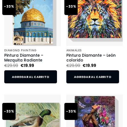
-33%
-33%
DIAMOND PAINTING
ANIMALES
Pintura Diamante –
Pintura Diamante – León
Mezquita Radiante
colorido
€
29.99
€
19.99
€
29.99
€
19.99
AGREGAR AL CARRITO
AGREGAR AL CARRITO
-33%
-33%