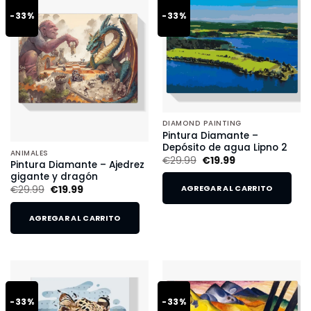
-33%
-33%
DIAMOND PAINTING
Pintura Diamante –
Depósito de agua Lipno 2
ANIMALES
€
29.99
€
19.99
Pintura Diamante – Ajedrez
gigante y dragón
€
29.99
€
19.99
AGREGAR AL CARRITO
AGREGAR AL CARRITO
-33%
-33%