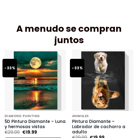
A menudo se compran
juntos
-33%
-33%
DIAMOND PAINTING
ANIMALES
5D Pintura Diamante – Luna
Pintura Diamante –
y hermosas vistas
Labrador de cachorro a
adulto
€
29.99
€
19.99
€
29.99
€
19.99