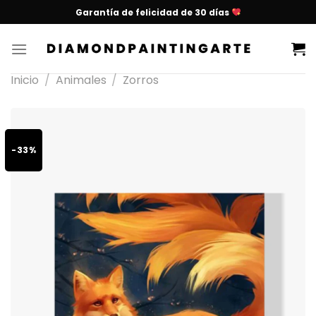
Garantía de felicidad de 30 días
Inicio
/
Animales
/
Zorros
-33%