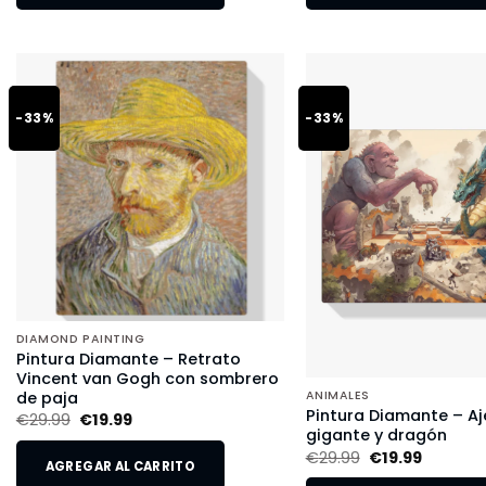
-33%
-33%
DIAMOND PAINTING
Pintura Diamante – Retrato
Vincent van Gogh con sombrero
de paja
ANIMALES
Pintura Diamante – Aj
€
29.99
€
19.99
gigante y dragón
€
29.99
€
19.99
AGREGAR AL CARRITO