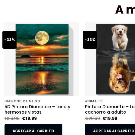
A 
-33%
-33%
DIAMOND PAINTING
ANIMALES
5D Pintura Diamante – Luna y
Pintura Diamante – L
hermosas vistas
cachorro a adulto
€
29.99
€
19.99
€
29.99
€
19.99
AGREGAR AL CARRITO
AGREGAR AL CARRITO