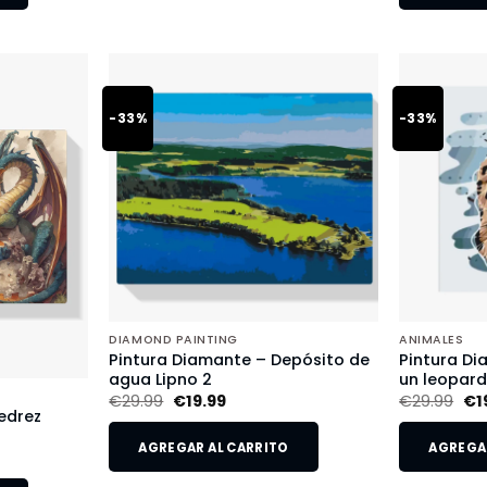
-33%
-33%
DIAMOND PAINTING
ANIMALES
Pintura Diamante – Depósito de
Pintura Di
agua Lipno 2
un leopar
€
29.99
€
19.99
€
29.99
€
1
edrez
AGREGAR AL CARRITO
AGREGAR