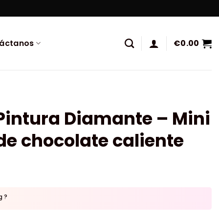
áctanos
€
0.00
Pintura Diamante – Mini
de chocolate caliente
g ?