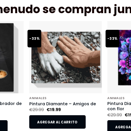
menudo se compran jun
-33%
-33%
ANIMALES
ANIMALES
abrador de
Pintura D
Pintura Diamante – Amigos de
con flor
€
29.99
€
19.99
€
29.99
€
1
AGREGAR AL CARRITO
AGREGAR