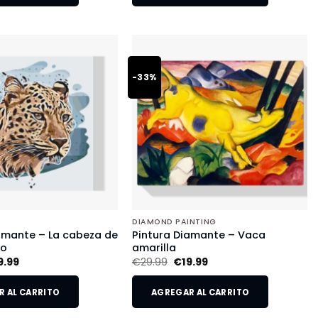
-33%
DIAMOND PAINTING
amante – La cabeza de
Pintura Diamante – Vaca
do
amarilla
9.99
€
29.99
€
19.99
 AL CARRITO
AGREGAR AL CARRITO