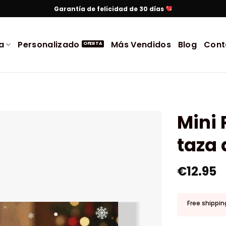
Garantía de felicidad de 30 días
a
Personalizado
Más Vendidos
Blog
Cont
Mini 
taza 
€
12.95
Free shippin