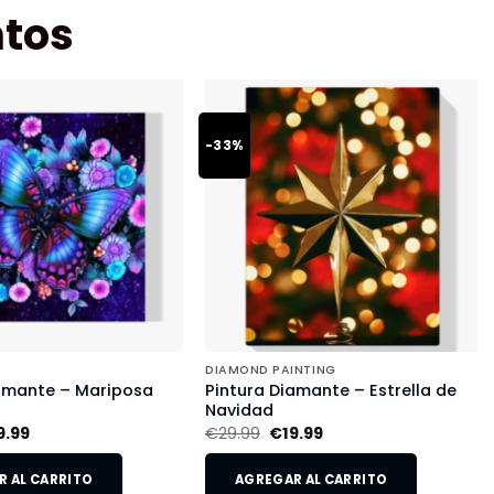
tos
-33%
DIAMOND PAINTING
iamante – Mariposa
Pintura Diamante – Estrella de
Navidad
9.99
€
29.99
€
19.99
 AL CARRITO
AGREGAR AL CARRITO