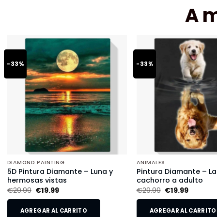
A 
-33%
-33%
DIAMOND PAINTING
ANIMALES
5D Pintura Diamante – Luna y
Pintura Diamante – L
hermosas vistas
cachorro a adulto
€
29.99
€
19.99
€
29.99
€
19.99
AGREGAR AL CARRITO
AGREGAR AL CARRITO