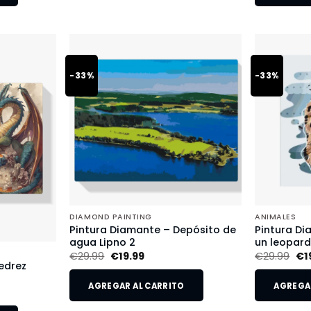
-33%
-33%
DIAMOND PAINTING
ANIMALES
Pintura Diamante – Depósito de
Pintura Di
agua Lipno 2
un leopar
€
29.99
€
19.99
€
29.99
€
1
edrez
AGREGAR AL CARRITO
AGREGAR