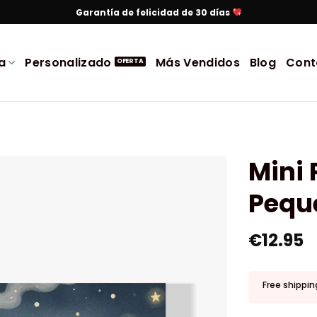
Garantía de felicidad de 30 días
a
Personalizado
Más Vendidos
Blog
Cont
Mini 
Peque
€
12.95
Free shippin