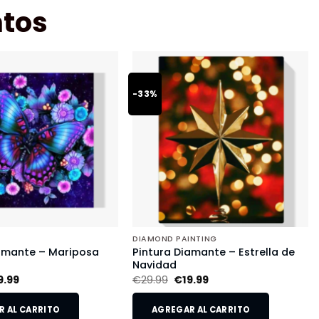
tos
-33%
DIAMOND PAINTING
iamante – Mariposa
Pintura Diamante – Estrella de
Navidad
9.99
€
29.99
€
19.99
 AL CARRITO
AGREGAR AL CARRITO