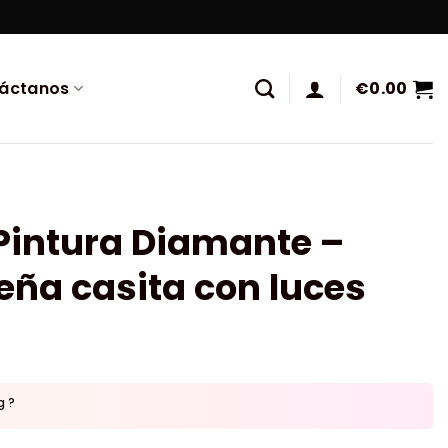
áctanos
€
0.00
Pintura Diamante –
ña casita con luces
g ?