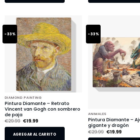
-33%
-33%
DIAMOND PAINTING
Pintura Diamante – Retrato
Vincent van Gogh con sombrero
de paja
ANIMALES
Pintura Diamante – Aj
€
29.99
€
19.99
gigante y dragón
€
29.99
€
19.99
AGREGAR AL CARRITO