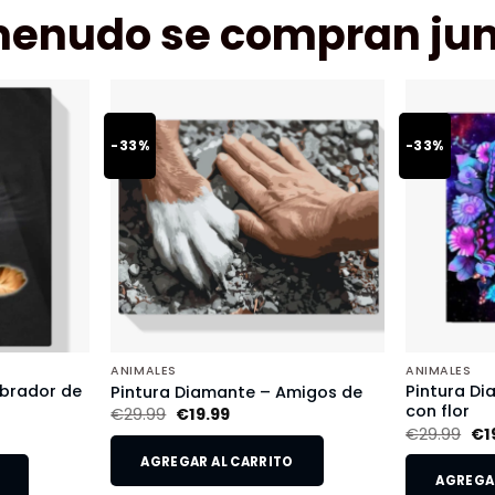
menudo se compran jun
-33%
-33%
ANIMALES
ANIMALES
abrador de
Pintura D
Pintura Diamante – Amigos de
con flor
€
29.99
€
19.99
€
29.99
€
1
AGREGAR AL CARRITO
AGREGAR