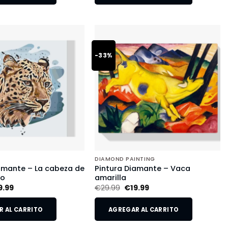
-33%
DIAMOND PAINTING
amante – La cabeza de
Pintura Diamante – Vaca
do
amarilla
9.99
€
29.99
€
19.99
 AL CARRITO
AGREGAR AL CARRITO