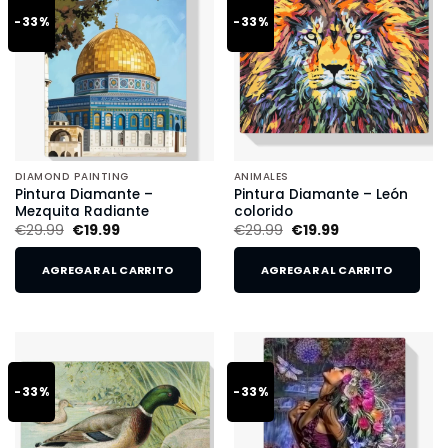
-33%
-33%
DIAMOND PAINTING
ANIMALES
Pintura Diamante –
Pintura Diamante – León
Mezquita Radiante
colorido
€
29.99
€
19.99
€
29.99
€
19.99
AGREGAR AL CARRITO
AGREGAR AL CARRITO
-33%
-33%