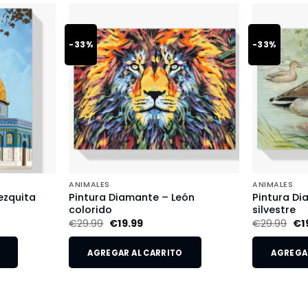
-33%
-33%
ANIMALES
ANIMALES
ezquita
Pintura Diamante – León
Pintura Di
colorido
silvestre
€
29.99
€
19.99
€
29.99
€
1
AGREGAR AL CARRITO
AGREGAR