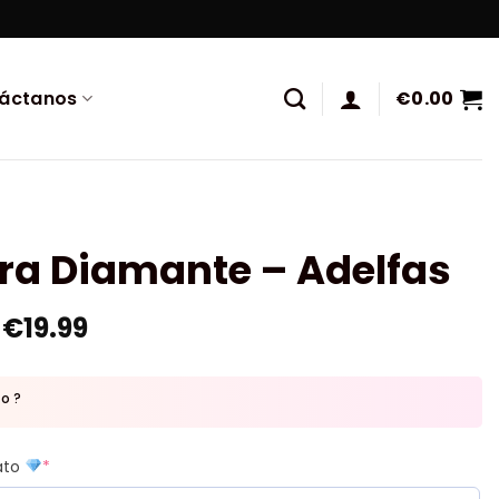
áctanos
€
0.00
ra Diamante – Adelfas
€
19.99
to ?
mato
*