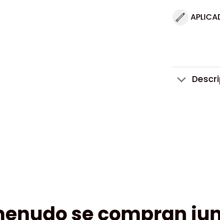
APLICA
Descr
menudo se compran jun