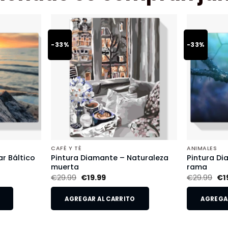
-33%
-33%
CAFÉ Y TÉ
ANIMALES
r Báltico
Pintura Diamante – Naturaleza
Pintura Di
muerta
rama
€
29.99
€
19.99
€
29.99
€
1
AGREGAR AL CARRITO
AGREGAR