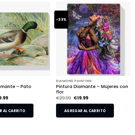
-33%
DIAMOND PAINTING
amante – Pato
Pintura Diamante – Mujeres con
flor
9.99
€
29.99
€
19.99
 AL CARRITO
AGREGAR AL CARRITO