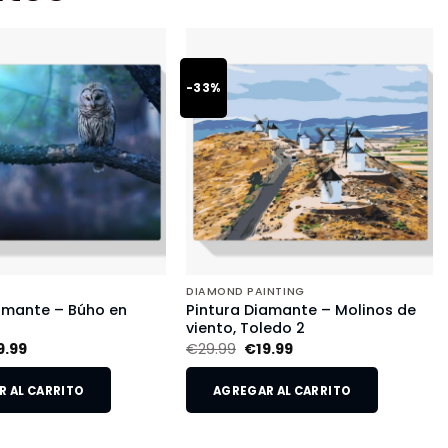
-33%
DIAMOND PAINTING
amante – Búho en
Pintura Diamante – Molinos de
viento, Toledo 2
9.99
€
29.99
€
19.99
 AL CARRITO
AGREGAR AL CARRITO