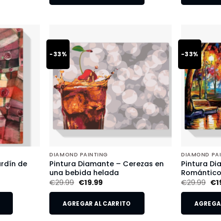
-33%
-33%
DIAMOND PAINTING
DIAMOND PA
rdín de
Pintura Diamante – Cerezas en
Pintura Di
una bebida helada
Romántic
€
29.99
€
19.99
€
29.99
€
1
AGREGAR AL CARRITO
AGREGAR