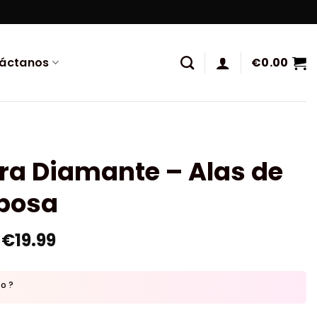
áctanos
€
0.00
ra Diamante – Alas de
posa
€
19.99
to ?