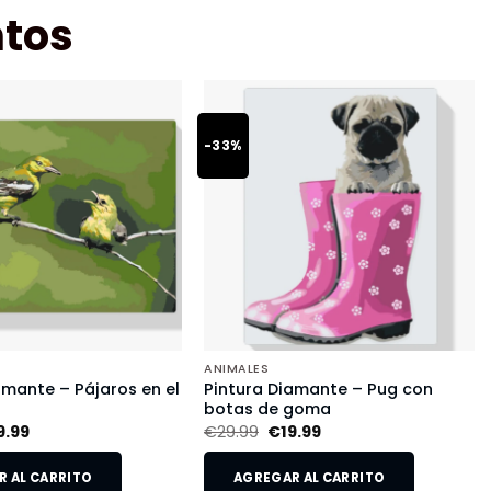
tos
-33%
ANIMALES
amante – Pájaros en el
Pintura Diamante – Pug con
botas de goma
9.99
€
29.99
€
19.99
 AL CARRITO
AGREGAR AL CARRITO