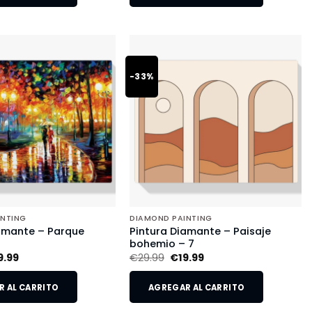
-33%
INTING
DIAMOND PAINTING
amante – Parque
Pintura Diamante – Paisaje
o
bohemio – 7
9.99
€
29.99
€
19.99
 AL CARRITO
AGREGAR AL CARRITO