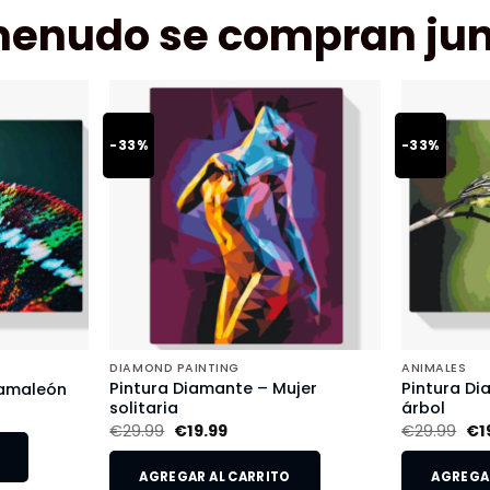
menudo se compran jun
-33%
-33%
DIAMOND PAINTING
ANIMALES
Pintura Diamante – Mujer
Pintura Di
Camaleón
solitaria
árbol
€
29.99
€
19.99
€
29.99
€
1
AGREGAR AL CARRITO
AGREGAR