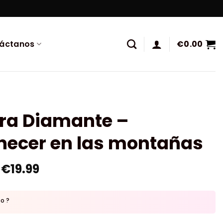
áctanos
€
0.00
ura Diamante –
ecer en las montañas
€
19.99
to ?