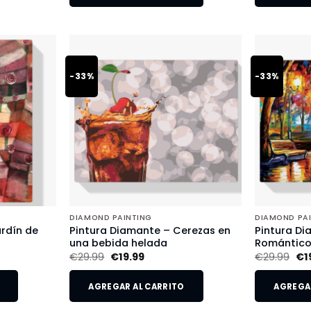
-33%
-33%
DIAMOND PAINTING
DIAMOND PA
rdín de
Pintura Diamante – Cerezas en
Pintura Di
una bebida helada
Romántic
€
29.99
€
19.99
€
29.99
€
1
AGREGAR AL CARRITO
AGREGAR