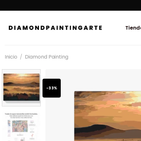
Tiend
Inicio
/
Diamond Painting
-33%