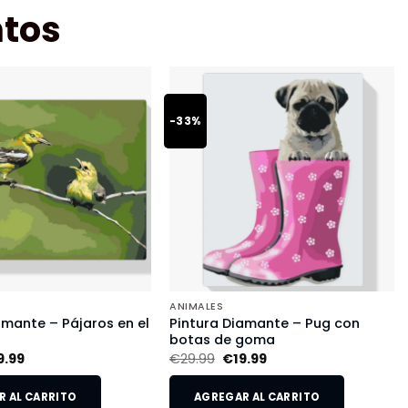
tos
-33%
ANIMALES
amante – Pájaros en el
Pintura Diamante – Pug con
botas de goma
9.99
€
29.99
€
19.99
 AL CARRITO
AGREGAR AL CARRITO