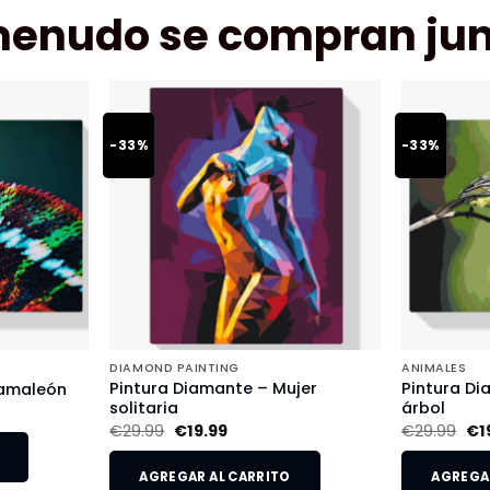
menudo se compran jun
-33%
-33%
DIAMOND PAINTING
ANIMALES
Pintura Diamante – Mujer
Pintura Di
Camaleón
solitaria
árbol
€
29.99
€
19.99
€
29.99
€
1
AGREGAR AL CARRITO
AGREGAR