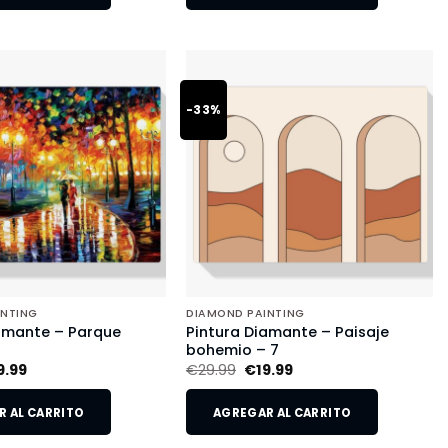
-33%
INTING
DIAMOND PAINTING
amante – Parque
Pintura Diamante – Paisaje
o
bohemio – 7
9.99
€
29.99
€
19.99
 AL CARRITO
AGREGAR AL CARRITO