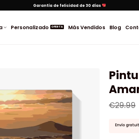
Garantía de felicidad de 30 días
a
Personalizado
Más Vendidos
Blog
Cont
Pint
Aman
€
29.99
Envío gratui