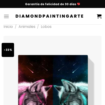
Garantía de felicidad de 30 días
Inicio
/
Animales
/
Lobos
-33%