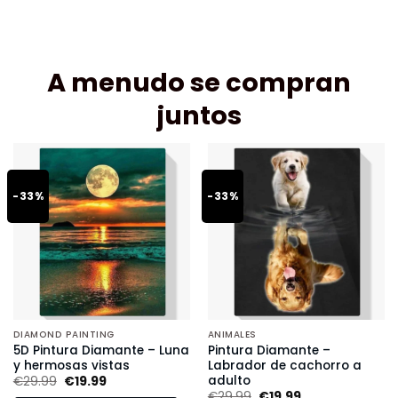
A menudo se compran
juntos
-33%
-33%
DIAMOND PAINTING
ANIMALES
5D Pintura Diamante – Luna
Pintura Diamante –
y hermosas vistas
Labrador de cachorro a
adulto
€
29.99
€
19.99
€
29.99
€
19.99