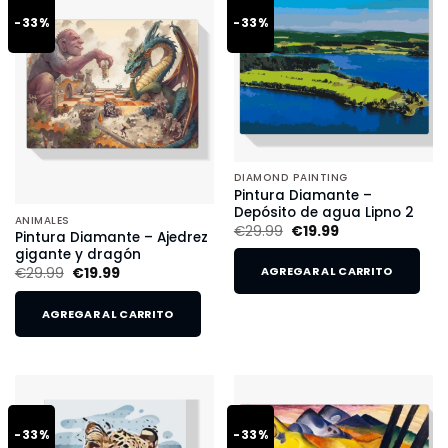
-33%
-33%
DIAMOND PAINTING
Pintura Diamante –
Depósito de agua Lipno 2
ANIMALES
€
29.99
€
19.99
Pintura Diamante – Ajedrez
gigante y dragón
€
29.99
€
19.99
AGREGAR AL CARRITO
AGREGAR AL CARRITO
-33%
-33%