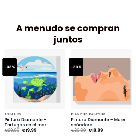
A menudo se compran
juntos
-33%
-33%
ANIMALES
DIAMOND PAINTING
Pintura Diamante –
Pintura Diamante – Mujer
Tortugas en el mar
soñadora
€
29.99
€
19.99
€
29.99
€
19.99