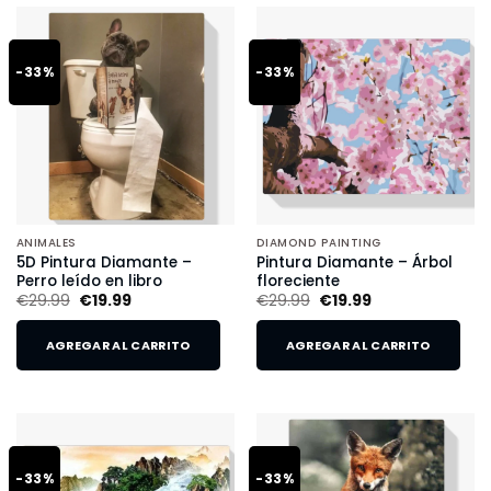
-33%
-33%
ANIMALES
DIAMOND PAINTING
5D Pintura Diamante –
Pintura Diamante – Árbol
Perro leído en libro
floreciente
€
29.99
€
19.99
€
29.99
€
19.99
AGREGAR AL CARRITO
AGREGAR AL CARRITO
-33%
-33%