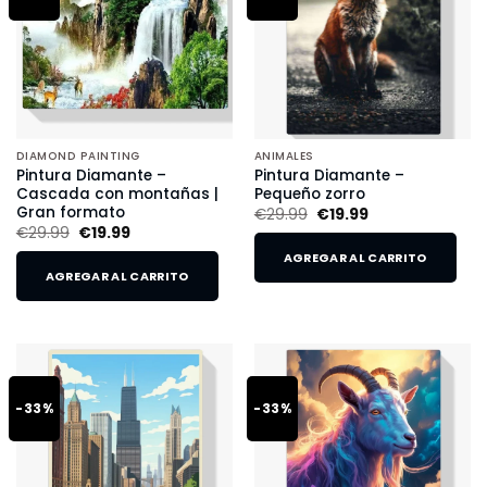
DIAMOND PAINTING
ANIMALES
Pintura Diamante –
Pintura Diamante –
Cascada con montañas |
Pequeño zorro
Gran formato
€
29.99
€
19.99
€
29.99
€
19.99
AGREGAR AL CARRITO
AGREGAR AL CARRITO
-33%
-33%