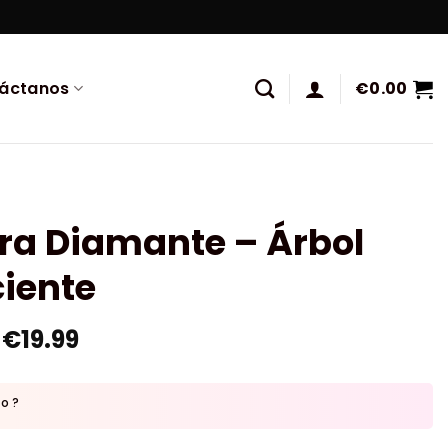
áctanos
€
0.00
ra Diamante – Árbol
ciente
€
19.99
to ?