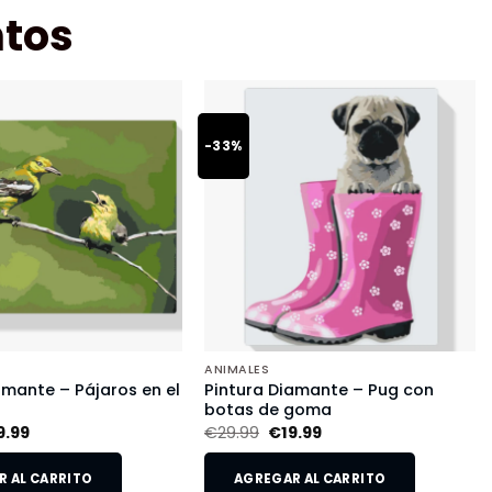
tos
-33%
ANIMALES
amante – Pájaros en el
Pintura Diamante – Pug con
botas de goma
9.99
€
29.99
€
19.99
 AL CARRITO
AGREGAR AL CARRITO