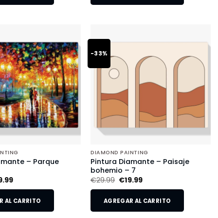
-33%
INTING
DIAMOND PAINTING
amante – Parque
Pintura Diamante – Paisaje
o
bohemio – 7
9.99
€
29.99
€
19.99
 AL CARRITO
AGREGAR AL CARRITO