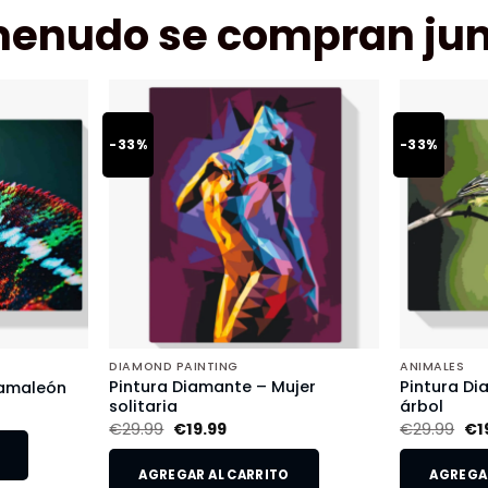
menudo se compran jun
-33%
-33%
DIAMOND PAINTING
ANIMALES
Pintura Diamante – Mujer
Pintura Di
Camaleón
solitaria
árbol
€
29.99
€
19.99
€
29.99
€
1
AGREGAR AL CARRITO
AGREGAR