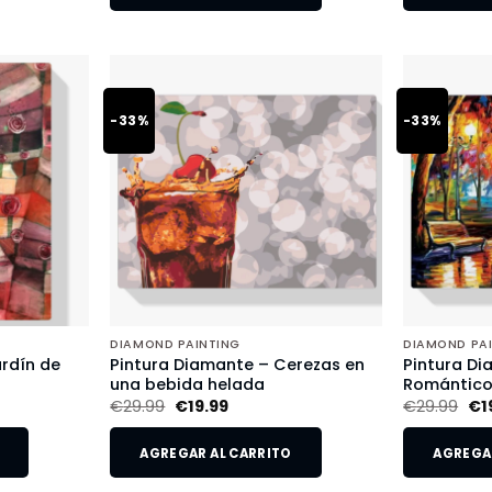
-33%
-33%
DIAMOND PAINTING
DIAMOND PA
rdín de
Pintura Diamante – Cerezas en
Pintura Di
una bebida helada
Romántic
€
29.99
€
19.99
€
29.99
€
1
AGREGAR AL CARRITO
AGREGAR