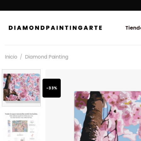
Tiend
Inicio
/
Diamond Painting
-33%