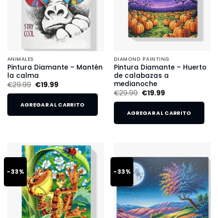
ANIMALES
DIAMOND PAINTING
Pintura Diamante – Mantén
Pintura Diamante – Huerto
la calma
de calabazas a
medianoche
€
29.99
€
19.99
€
29.99
€
19.99
AGREGAR AL CARRITO
AGREGAR AL CARRITO
-33%
-33%