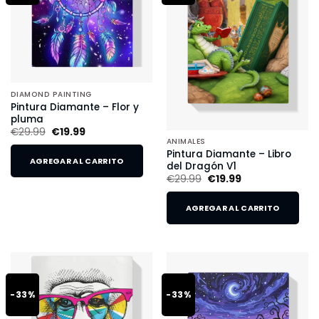
DIAMOND PAINTING
Pintura Diamante – Flor y
pluma
€
29.99
€
19.99
ANIMALES
Pintura Diamante – Libro
AGREGAR AL CARRITO
del Dragón V1
€
29.99
€
19.99
AGREGAR AL CARRITO
-33%
-33%