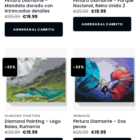
Pintura Diamante –
Pintura Diamante – Parque
Mandala dorado con
Nacional, Reino Unido 2
intrincados detalles
€
29.99
€
19.99
€
29.99
€
19.99
AGREGAR AL CARRITO
AGREGAR AL CARRITO
-33%
-33%
DIAMOND PAINTING
ANIMALES
Diamond Painting – Lago
Pintura Diamante – Dos
Balea, Rumanía
peces
€
29.99
€
19.99
€
29.99
€
19.99