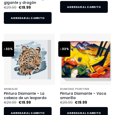
gigante y dragón
€
29.99
€
19.99
AGREGAR AL CARRITO
AGREGAR AL CARRITO
-33%
-33%
ANIMALES
DIAMOND PAINTING
Pintura Diamante – La
Pintura Diamante – Vaca
cabeza de un leopardo
amarilla
€
29.99
€
19.99
€
29.99
€
19.99
AGREGAR AL CARRITO
AGREGAR AL CARRITO