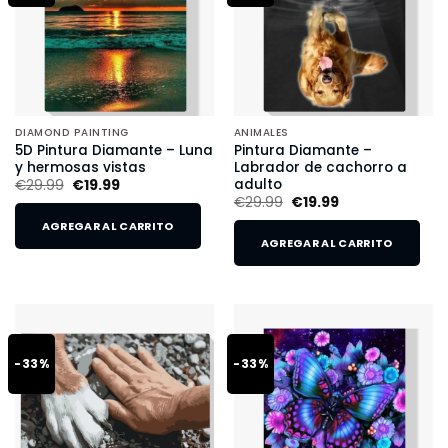
DIAMOND PAINTING
ANIMALES
5D Pintura Diamante – Luna
Pintura Diamante –
y hermosas vistas
Labrador de cachorro a
adulto
€
29.99
€
19.99
€
29.99
€
19.99
AGREGAR AL CARRITO
AGREGAR AL CARRITO
-33%
-33%