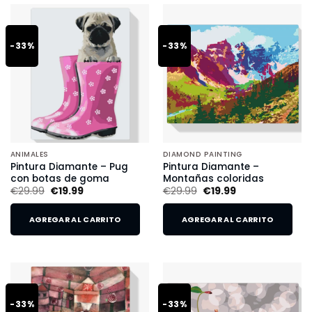
-33%
-33%
ANIMALES
DIAMOND PAINTING
Pintura Diamante – Pug
Pintura Diamante –
con botas de goma
Montañas coloridas
€
29.99
€
19.99
€
29.99
€
19.99
AGREGAR AL CARRITO
AGREGAR AL CARRITO
-33%
-33%