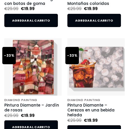
con botas de goma
Montañas coloridas
€
29.99
€
19.99
€
29.99
€
19.99
AGREGAR AL CARRITO
AGREGAR AL CARRITO
-33%
-33%
DIAMOND PAINTING
DIAMOND PAINTING
Pintura Diamante – Jardín
Pintura Diamante –
de rosas
Cerezas en una bebida
helada
€
29.99
€
19.99
€
29.99
€
19.99
AGREGAR AL CARRITO