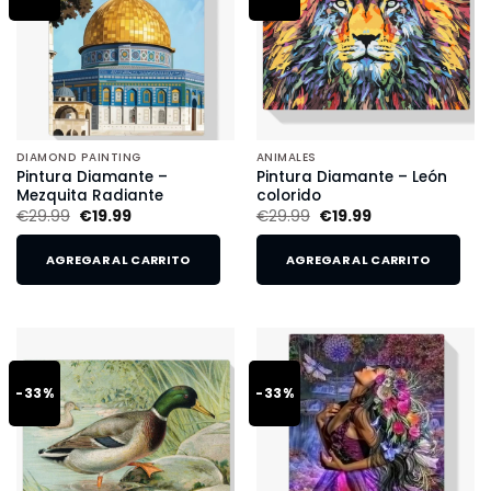
DIAMOND PAINTING
ANIMALES
Pintura Diamante –
Pintura Diamante – León
Mezquita Radiante
colorido
€
29.99
€
19.99
€
29.99
€
19.99
AGREGAR AL CARRITO
AGREGAR AL CARRITO
-33%
-33%