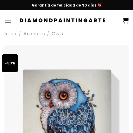
Garantía de felicidad de 30 días
Inicio
/
Animales
/
Owls
-33%