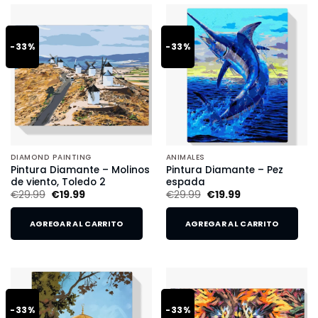
-33%
-33%
DIAMOND PAINTING
ANIMALES
Pintura Diamante – Molinos
Pintura Diamante – Pez
de viento, Toledo 2
espada
€
29.99
€
19.99
€
29.99
€
19.99
AGREGAR AL CARRITO
AGREGAR AL CARRITO
-33%
-33%