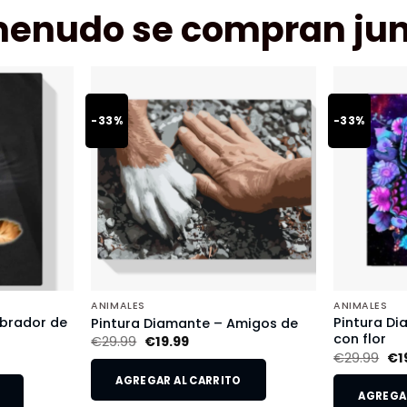
menudo se compran jun
-33%
-33%
ANIMALES
ANIMALES
abrador de
Pintura D
Pintura Diamante – Amigos de
con flor
€
29.99
€
19.99
€
29.99
€
1
AGREGAR AL CARRITO
AGREGAR