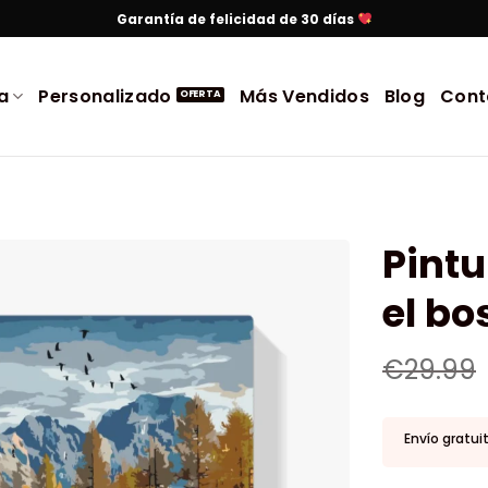
Garantía de felicidad de 30 días
a
Personalizado
Más Vendidos
Blog
Cont
Pint
el b
€
29.99
Envío gratui