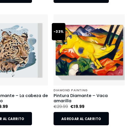
-33%
DIAMOND PAINTING
amante – La cabeza de
Pintura Diamante – Vaca
do
amarilla
9.99
€
29.99
€
19.99
 AL CARRITO
AGREGAR AL CARRITO