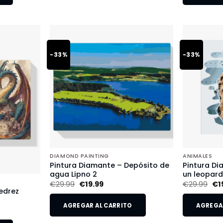
-33%
-33%
DIAMOND PAINTING
ANIMALES
Pintura Diamante – Depósito de
Pintura Di
agua Lipno 2
un leopar
€
29.99
€
19.99
€
29.99
€
1
edrez
AGREGAR AL CARRITO
AGREGAR