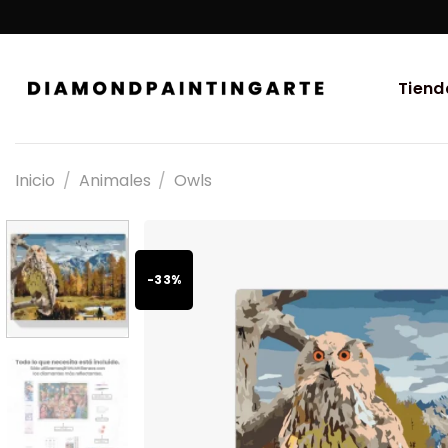
Tiend
Inicio
/
Animales
/
Owls
-33%