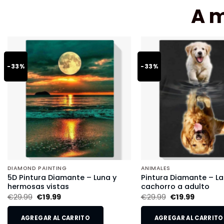
A 
-33%
-33%
DIAMOND PAINTING
ANIMALES
5D Pintura Diamante – Luna y
Pintura Diamante – L
hermosas vistas
cachorro a adulto
€
29.99
€
19.99
€
29.99
€
19.99
AGREGAR AL CARRITO
AGREGAR AL CARRITO