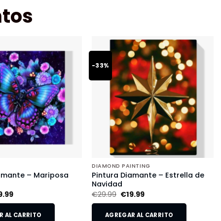
tos
-33%
DIAMOND PAINTING
iamante – Mariposa
Pintura Diamante – Estrella de
Navidad
9.99
€
29.99
€
19.99
 AL CARRITO
AGREGAR AL CARRITO