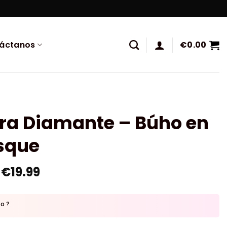
áctanos
€
0.00
ura Diamante – Búho en
osque
€
19.99
to ?