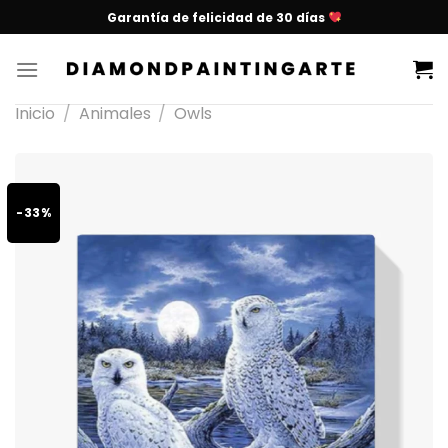
Garantía de felicidad de 30 días
Inicio
/
Animales
/
Owls
-33%