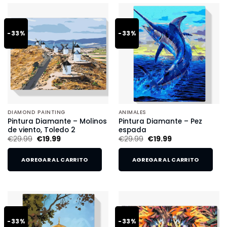
-33%
-33%
DIAMOND PAINTING
ANIMALES
Pintura Diamante – Molinos
Pintura Diamante – Pez
de viento, Toledo 2
espada
€
29.99
€
19.99
€
29.99
€
19.99
AGREGAR AL CARRITO
AGREGAR AL CARRITO
-33%
-33%