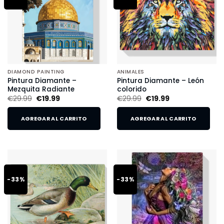
DIAMOND PAINTING
ANIMALES
Pintura Diamante –
Pintura Diamante – León
Mezquita Radiante
colorido
€
29.99
€
19.99
€
29.99
€
19.99
AGREGAR AL CARRITO
AGREGAR AL CARRITO
-33%
-33%