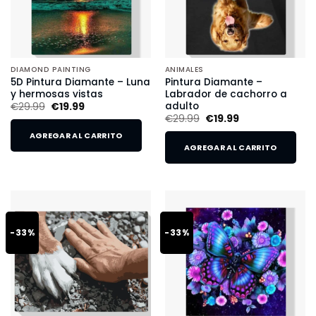
DIAMOND PAINTING
ANIMALES
5D Pintura Diamante – Luna
Pintura Diamante –
y hermosas vistas
Labrador de cachorro a
adulto
€
29.99
€
19.99
€
29.99
€
19.99
AGREGAR AL CARRITO
AGREGAR AL CARRITO
-33%
-33%