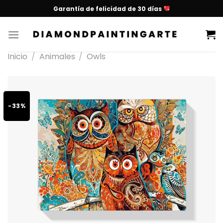
Garantía de felicidad de 30 días
Inicio
/
Animales
/
Owls
-33%