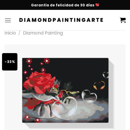
Garantía de felicidad de 30 días
Inicio
/
Diamond Painting
-33%