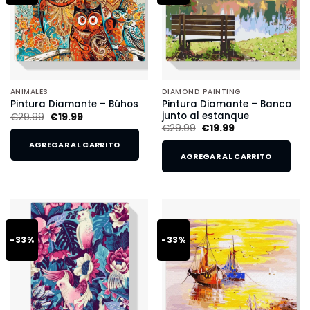
ANIMALES
DIAMOND PAINTING
Pintura Diamante – Banco
Pintura Diamante – Búhos
junto al estanque
€
29.99
€
19.99
€
29.99
€
19.99
AGREGAR AL CARRITO
AGREGAR AL CARRITO
-33%
-33%