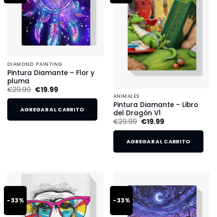
DIAMOND PAINTING
Pintura Diamante – Flor y
pluma
€
29.99
€
19.99
ANIMALES
Pintura Diamante – Libro
AGREGAR AL CARRITO
del Dragón V1
€
29.99
€
19.99
AGREGAR AL CARRITO
-33%
-33%