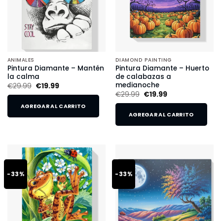
ANIMALES
DIAMOND PAINTING
Pintura Diamante – Mantén
Pintura Diamante – Huerto
la calma
de calabazas a
medianoche
€
29.99
€
19.99
€
29.99
€
19.99
AGREGAR AL CARRITO
AGREGAR AL CARRITO
-33%
-33%