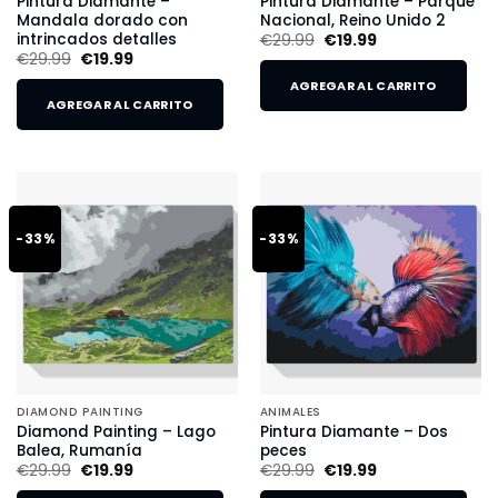
Pintura Diamante –
Pintura Diamante – Parque
Mandala dorado con
Nacional, Reino Unido 2
intrincados detalles
€
29.99
€
19.99
€
29.99
€
19.99
AGREGAR AL CARRITO
AGREGAR AL CARRITO
-33%
-33%
DIAMOND PAINTING
ANIMALES
Diamond Painting – Lago
Pintura Diamante – Dos
Balea, Rumanía
peces
€
29.99
€
19.99
€
29.99
€
19.99