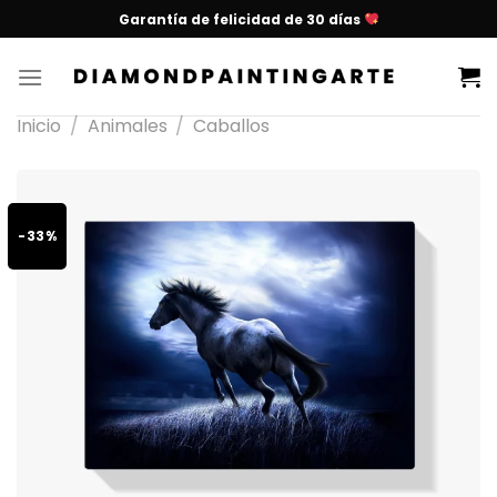
Garantía de felicidad de 30 días
Inicio
/
Animales
/
Caballos
-33%