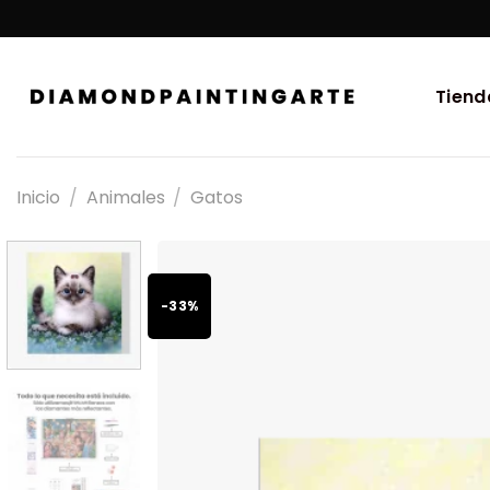
Tiend
Inicio
/
Animales
/
Gatos
-33%