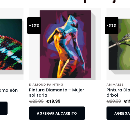
-33%
-33%
DIAMOND PAINTING
ANIMALES
Pintura Diamante – Mujer
Pintura Di
Camaleón
solitaria
árbol
€
29.99
€
19.99
€
29.99
€
1
AGREGAR AL CARRITO
AGREGAR