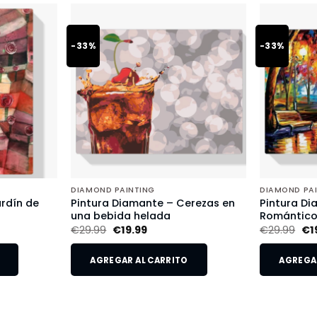
-33%
-33%
DIAMOND PAINTING
DIAMOND PA
rdín de
Pintura Diamante – Cerezas en
Pintura Di
una bebida helada
Romántic
€
29.99
€
19.99
€
29.99
€
1
AGREGAR AL CARRITO
AGREGAR