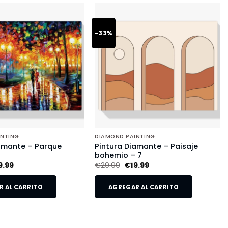
-33%
INTING
DIAMOND PAINTING
amante – Parque
Pintura Diamante – Paisaje
o
bohemio – 7
9.99
€
29.99
€
19.99
 AL CARRITO
AGREGAR AL CARRITO