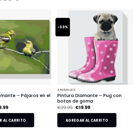
-33%
ANIMALES
amante – Pájaros en el
Pintura Diamante – Pug con
botas de goma
9.99
€
29.99
€
19.99
 AL CARRITO
AGREGAR AL CARRITO