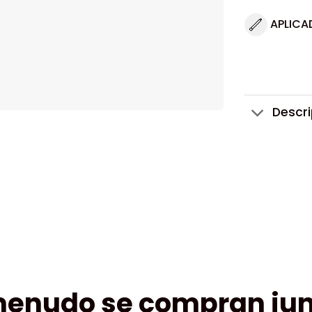
APLICA
Descr
menudo se compran jun