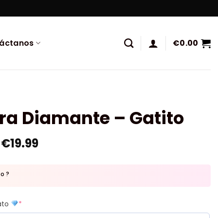
áctanos
€
0.00
ra Diamante – Gatito
€
19.99
to ?
mato
*