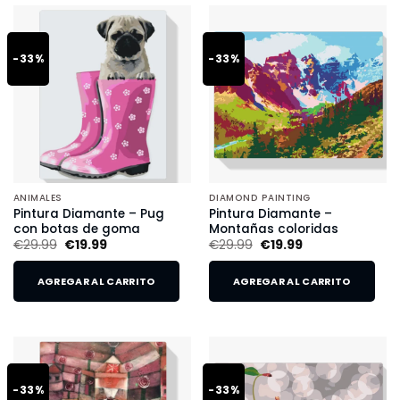
-33%
-33%
ANIMALES
DIAMOND PAINTING
Pintura Diamante – Pug
Pintura Diamante –
con botas de goma
Montañas coloridas
€
29.99
€
19.99
€
29.99
€
19.99
AGREGAR AL CARRITO
AGREGAR AL CARRITO
-33%
-33%