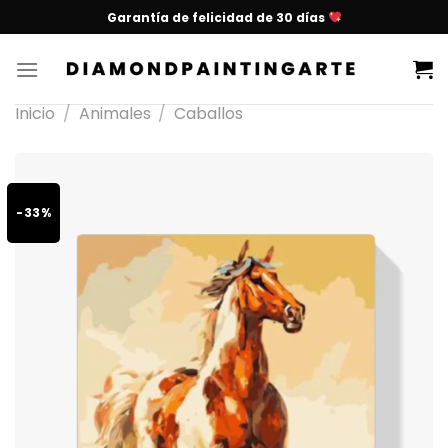
Garantía de felicidad de 30 días
Inicio
/
Animales
/
Caballos
-33%