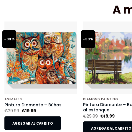
A 
-33%
-33%
ANIMALES
DIAMOND PAINTING
Pintura Diamante – B
Pintura Diamante – Búhos
al estanque
€
29.99
€
19.99
€
29.99
€
19.99
AGREGAR AL CARRITO
AGREGAR AL CARRITO