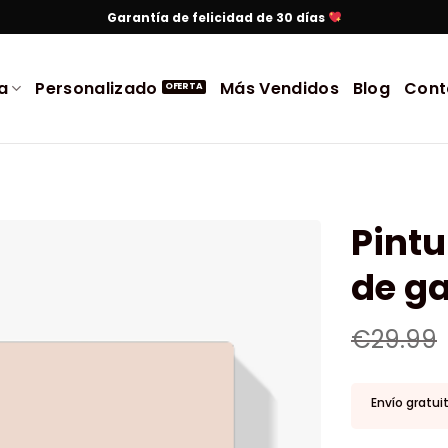
Garantía de felicidad de 30 días
a
Personalizado
Más Vendidos
Blog
Cont
Pint
de g
€
29.99
Envío gratui