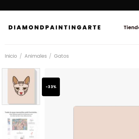
Tiend
Inicio
/
Animales
/
Gatos
-33%