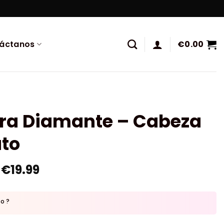
áctanos
€
0.00
ura Diamante – Cabeza
ato
€
19.99
to ?