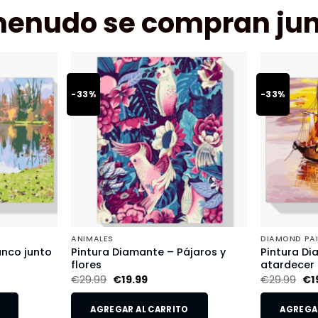
menudo se compran jun
-33%
-33%
ANIMALES
DIAMOND PA
anco junto
Pintura Diamante – Pájaros y
Pintura Di
flores
atardecer
€
29.99
€
19.99
€
29.99
€
1
AGREGAR AL CARRITO
AGREGAR