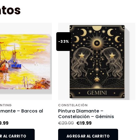
tos
-33%
INTING
CONSTELACIÓN
amante – Barcos al
Pintura Diamante –
Constelación – Géminis
9.99
€
29.99
€
19.99
 AL CARRITO
AGREGAR AL CARRITO