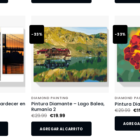
-33%
-33%
DIAMOND PAINTING
DIAMOND PA
tardecer en
Pintura Diamante – Lago Balea,
Pintura Di
Rumanía 2
€
29.99
€
1
€
29.99
€
19.99
AGREGAR
AGREGAR AL CARRITO