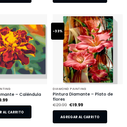
-33%
INTING
DIAMOND PAINTING
Pintura Diamante – Plato de
amante – Caléndula
flores
9.99
€
29.99
€
19.99
 AL CARRITO
AGREGAR AL CARRITO