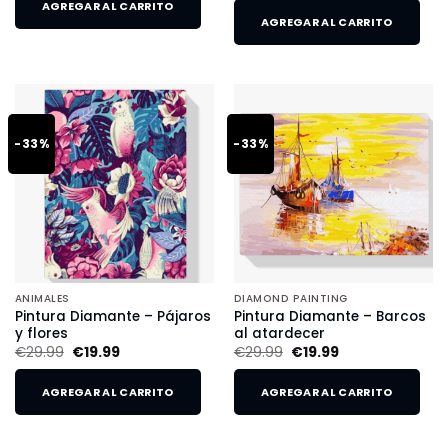
AGREGAR AL CARRITO
AGREGAR AL CARRITO
-33%
-33%
ANIMALES
DIAMOND PAINTING
Pintura Diamante – Pájaros
Pintura Diamante – Barcos
y flores
al atardecer
€
29.99
€
19.99
€
29.99
€
19.99
AGREGAR AL CARRITO
AGREGAR AL CARRITO