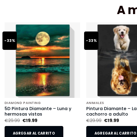
A 
-33%
-33%
DIAMOND PAINTING
ANIMALES
5D Pintura Diamante – Luna y
Pintura Diamante – L
hermosas vistas
cachorro a adulto
€
29.99
€
19.99
€
29.99
€
19.99
AGREGAR AL CARRITO
AGREGAR AL CARRITO