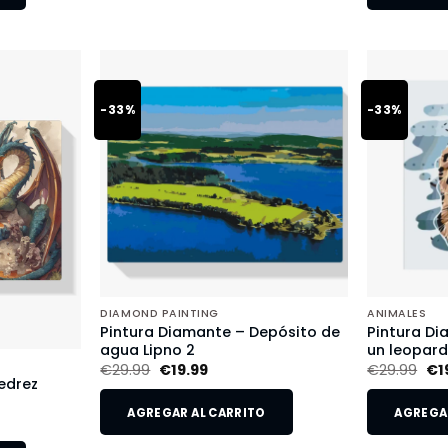
-33%
-33%
DIAMOND PAINTING
ANIMALES
Pintura Diamante – Depósito de
Pintura Di
agua Lipno 2
un leopar
€
29.99
€
19.99
€
29.99
€
1
edrez
AGREGAR AL CARRITO
AGREGAR