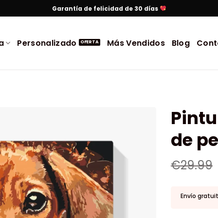
Garantía de felicidad de 30 días
a
Personalizado
Más Vendidos
Blog
Cont
Pint
de pe
€
29.99
Envío gratui