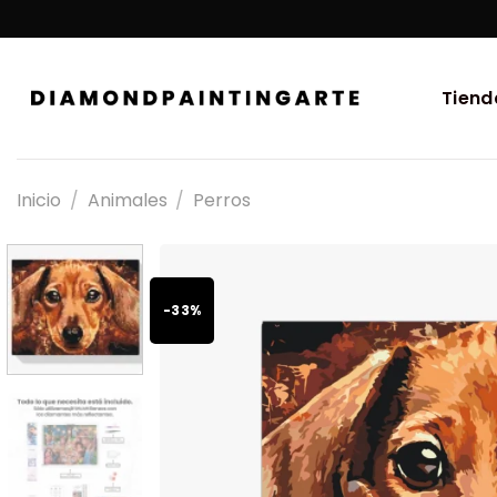
Tiend
Inicio
/
Animales
/
Perros
-33%