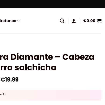
áctanos
€
0.00
ura Diamante – Cabeza
rro salchicha
€
19.99
to ?