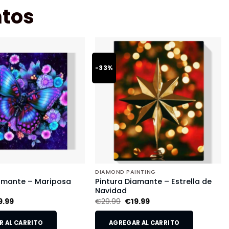
tos
-33%
DIAMOND PAINTING
iamante – Mariposa
Pintura Diamante – Estrella de
Navidad
9.99
€
29.99
€
19.99
 AL CARRITO
AGREGAR AL CARRITO