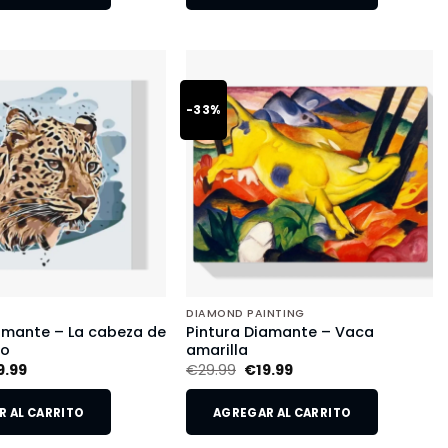
-33%
DIAMOND PAINTING
amante – La cabeza de
Pintura Diamante – Vaca
do
amarilla
9.99
€
29.99
€
19.99
 AL CARRITO
AGREGAR AL CARRITO