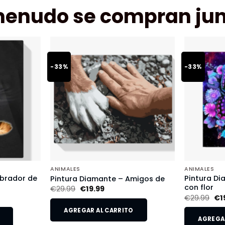
menudo se compran jun
-33%
-33%
ANIMALES
ANIMALES
abrador de
Pintura D
Pintura Diamante – Amigos de
con flor
€
29.99
€
19.99
€
29.99
€
1
AGREGAR AL CARRITO
AGREGAR