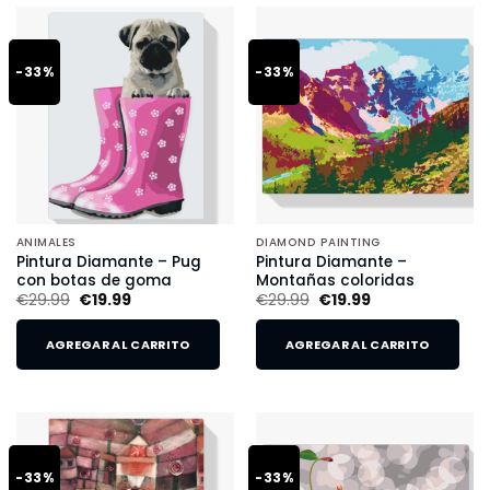
-33%
-33%
ANIMALES
DIAMOND PAINTING
Pintura Diamante – Pug
Pintura Diamante –
con botas de goma
Montañas coloridas
€
29.99
€
19.99
€
29.99
€
19.99
AGREGAR AL CARRITO
AGREGAR AL CARRITO
-33%
-33%