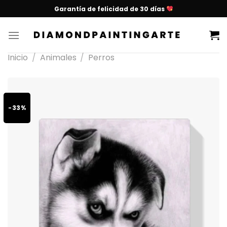
Garantía de felicidad de 30 días
Inicio
/
Animales
/
Perros
-33%