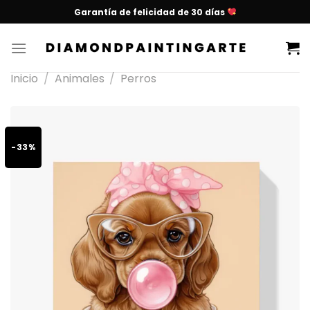
Garantía de felicidad de 30 días
Inicio
/
Animales
/
Perros
-33%