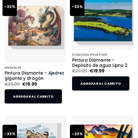
-33%
-33%
DIAMOND PAINTING
Pintura Diamante –
Depósito de agua Lipno 2
ANIMALES
€
29.99
€
19.99
Pintura Diamante – Ajedrez
gigante y dragón
€
29.99
€
19.99
AGREGAR AL CARRITO
AGREGAR AL CARRITO
-33%
-33%