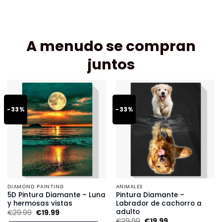
A menudo se compran
juntos
-33%
-33%
DIAMOND PAINTING
ANIMALES
5D Pintura Diamante – Luna
Pintura Diamante –
y hermosas vistas
Labrador de cachorro a
adulto
€
29.99
€
19.99
€
29.99
€
19.99