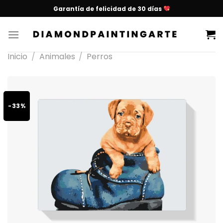
Garantía de felicidad de 30 días
Inicio
/
Animales
/
Perros
-33%