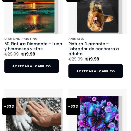
DIAMOND PAINTING
ANIMALES
5D Pintura Diamante – Luna
Pintura Diamante –
y hermosas vistas
Labrador de cachorro a
adulto
€
29.99
€
19.99
€
29.99
€
19.99
AGREGAR AL CARRITO
AGREGAR AL CARRITO
-33%
-33%