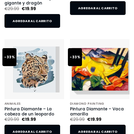
gigante y dragón
€
29.99
€
19.99
AGREGAR AL CARRITO
AGREGAR AL CARRITO
-33%
-33%
ANIMALES
DIAMOND PAINTING
Pintura Diamante – La
Pintura Diamante – Vaca
cabeza de un leopardo
amarilla
€
29.99
€
19.99
€
29.99
€
19.99
AGREGAR AL CARRITO
AGREGAR AL CARRITO