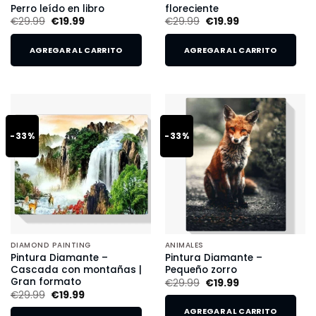
Perro leído en libro
floreciente
€
29.99
€
19.99
€
29.99
€
19.99
AGREGAR AL CARRITO
AGREGAR AL CARRITO
-33%
-33%
DIAMOND PAINTING
ANIMALES
Pintura Diamante –
Pintura Diamante –
Cascada con montañas |
Pequeño zorro
Gran formato
€
29.99
€
19.99
€
29.99
€
19.99
AGREGAR AL CARRITO