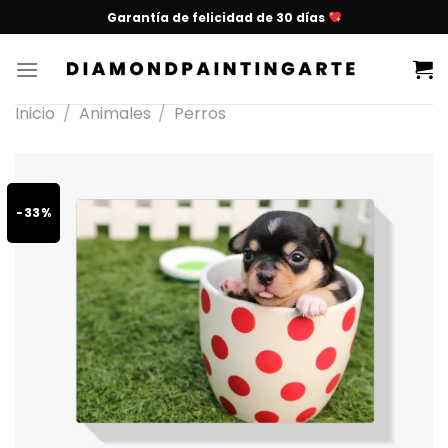
Garantía de felicidad de 30 días
Inicio
/
Animales
/
Perros
-33%