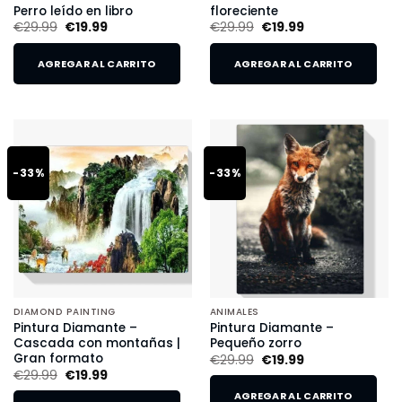
Perro leído en libro
floreciente
€
29.99
€
19.99
€
29.99
€
19.99
AGREGAR AL CARRITO
AGREGAR AL CARRITO
-33%
-33%
DIAMOND PAINTING
ANIMALES
Pintura Diamante –
Pintura Diamante –
Cascada con montañas |
Pequeño zorro
Gran formato
€
29.99
€
19.99
€
29.99
€
19.99
AGREGAR AL CARRITO