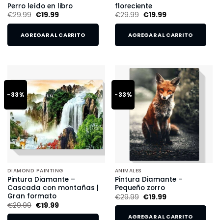
Perro leído en libro
floreciente
€
29.99
€
19.99
€
29.99
€
19.99
AGREGAR AL CARRITO
AGREGAR AL CARRITO
-33%
-33%
DIAMOND PAINTING
ANIMALES
Pintura Diamante –
Pintura Diamante –
Cascada con montañas |
Pequeño zorro
Gran formato
€
29.99
€
19.99
€
29.99
€
19.99
AGREGAR AL CARRITO