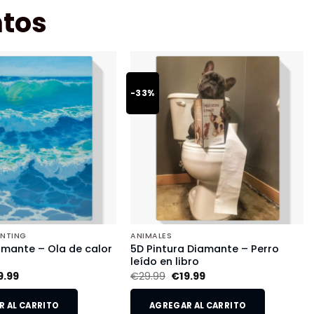
tos
-33%
INTING
ANIMALES
amante – Ola de calor
5D Pintura Diamante – Perro
leído en libro
9.99
€
29.99
€
19.99
 AL CARRITO
AGREGAR AL CARRITO