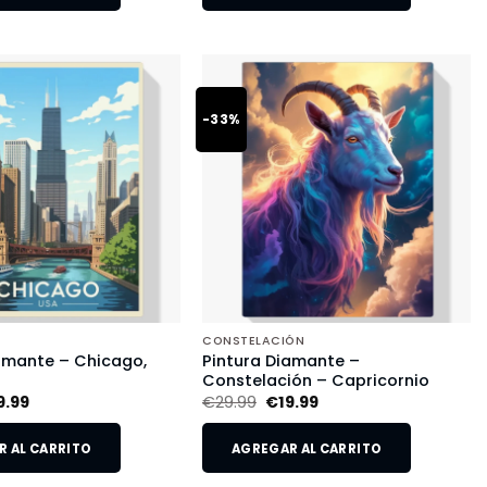
-33%
CONSTELACIÓN
amante – Chicago,
Pintura Diamante –
Constelación – Capricornio
9.99
€
29.99
€
19.99
 AL CARRITO
AGREGAR AL CARRITO