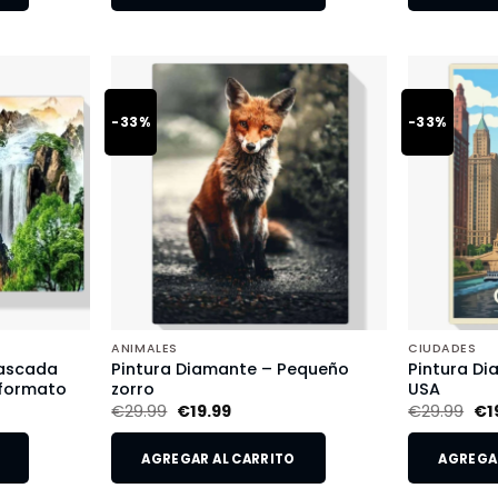
-33%
-33%
ANIMALES
CIUDADES
Cascada
Pintura Diamante – Pequeño
Pintura Di
 formato
zorro
USA
€
29.99
€
19.99
€
29.99
€
1
AGREGAR AL CARRITO
AGREGAR