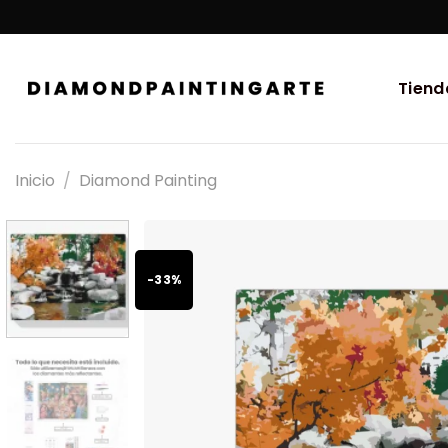
Tiend
Inicio
/
Diamond Painting
-33%