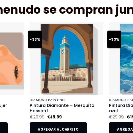
menudo se compran jun
-33%
-33%
DIAMOND PAINTING
DIAMOND PA
jer
Pintura Diamante – Mezquita
Pintura Di
Hassan II
azul
€
29.99
€
19.99
€
29.99
€
1
AGREGAR AL CARRITO
AGREGAR