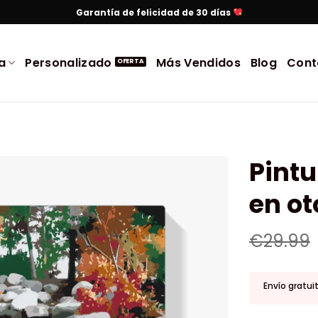
Garantía de felicidad de 30 días
a
Personalizado
Más Vendidos
Blog
Cont
Pint
en o
€
29.99
Envío gratui