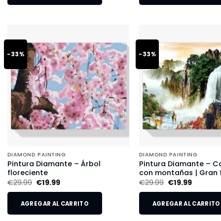
-33%
-33%
DIAMOND PAINTING
DIAMOND PAINTING
Pintura Diamante – Árbol
Pintura Diamante – 
floreciente
con montañas | Gran
€
29.99
€
19.99
€
29.99
€
19.99
AGREGAR AL CARRITO
AGREGAR AL CARRITO