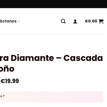
áctanos
€
0.00
ura Diamante – Cascada
toño
€
19.99
to ?