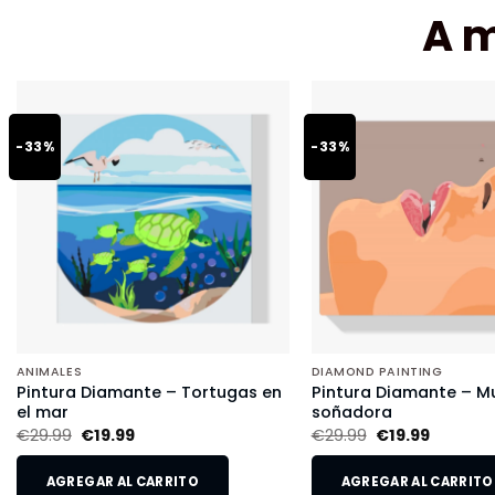
A 
-33%
-33%
ANIMALES
DIAMOND PAINTING
Pintura Diamante – Tortugas en
Pintura Diamante – Mu
el mar
soñadora
€
29.99
€
19.99
€
29.99
€
19.99
AGREGAR AL CARRITO
AGREGAR AL CARRITO