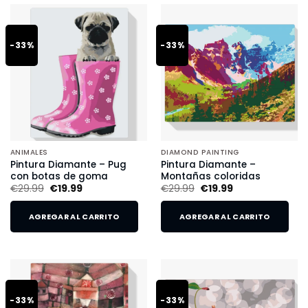
-33%
-33%
ANIMALES
DIAMOND PAINTING
Pintura Diamante – Pug
Pintura Diamante –
con botas de goma
Montañas coloridas
€
29.99
€
19.99
€
29.99
€
19.99
AGREGAR AL CARRITO
AGREGAR AL CARRITO
-33%
-33%