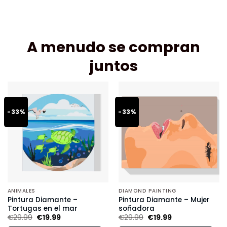
A menudo se compran
juntos
-33%
-33%
ANIMALES
DIAMOND PAINTING
Pintura Diamante –
Pintura Diamante – Mujer
Tortugas en el mar
soñadora
€
29.99
€
19.99
€
29.99
€
19.99