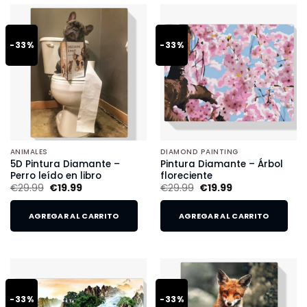
-33%
-33%
ANIMALES
DIAMOND PAINTING
5D Pintura Diamante –
Pintura Diamante – Árbol
Perro leído en libro
floreciente
€
29.99
€
19.99
€
29.99
€
19.99
AGREGAR AL CARRITO
AGREGAR AL CARRITO
-33%
-33%