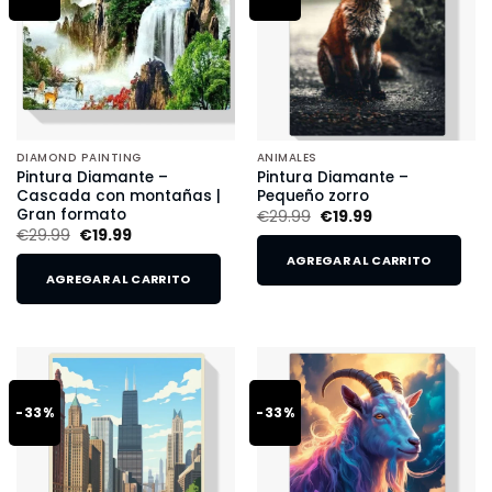
DIAMOND PAINTING
ANIMALES
Pintura Diamante –
Pintura Diamante –
Cascada con montañas |
Pequeño zorro
Gran formato
€
29.99
€
19.99
€
29.99
€
19.99
AGREGAR AL CARRITO
AGREGAR AL CARRITO
-33%
-33%