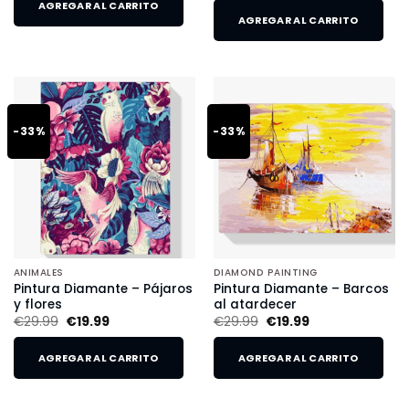
AGREGAR AL CARRITO
AGREGAR AL CARRITO
-33%
-33%
ANIMALES
DIAMOND PAINTING
Pintura Diamante – Pájaros
Pintura Diamante – Barcos
y flores
al atardecer
€
29.99
€
19.99
€
29.99
€
19.99
AGREGAR AL CARRITO
AGREGAR AL CARRITO