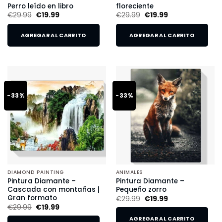
Perro leído en libro
floreciente
€
29.99
€
19.99
€
29.99
€
19.99
AGREGAR AL CARRITO
AGREGAR AL CARRITO
-33%
-33%
DIAMOND PAINTING
ANIMALES
Pintura Diamante –
Pintura Diamante –
Cascada con montañas |
Pequeño zorro
Gran formato
€
29.99
€
19.99
€
29.99
€
19.99
AGREGAR AL CARRITO