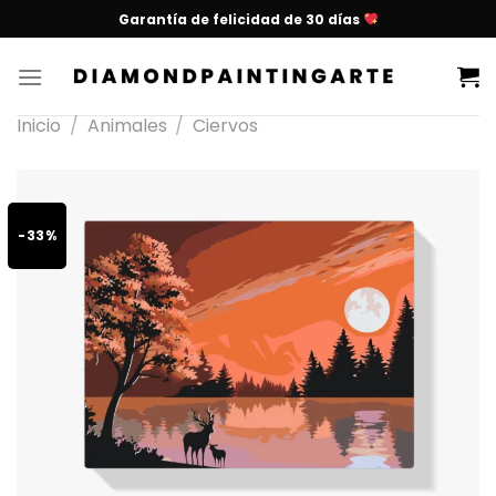
Garantía de felicidad de 30 días
Inicio
/
Animales
/
Ciervos
-33%