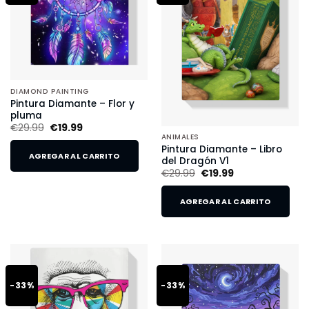
DIAMOND PAINTING
Pintura Diamante – Flor y
pluma
€
29.99
€
19.99
ANIMALES
Pintura Diamante – Libro
AGREGAR AL CARRITO
del Dragón V1
€
29.99
€
19.99
AGREGAR AL CARRITO
-33%
-33%