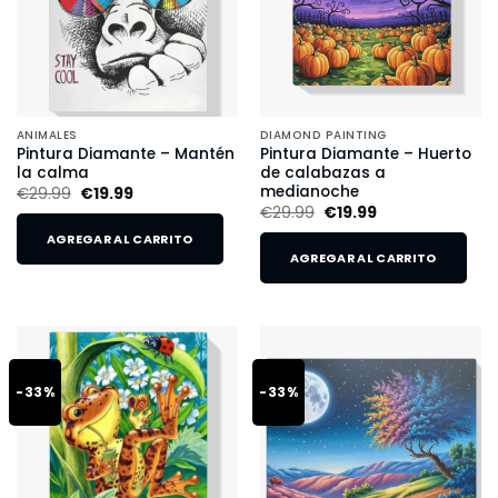
ANIMALES
DIAMOND PAINTING
Pintura Diamante – Mantén
Pintura Diamante – Huerto
la calma
de calabazas a
medianoche
€
29.99
€
19.99
€
29.99
€
19.99
AGREGAR AL CARRITO
AGREGAR AL CARRITO
-33%
-33%