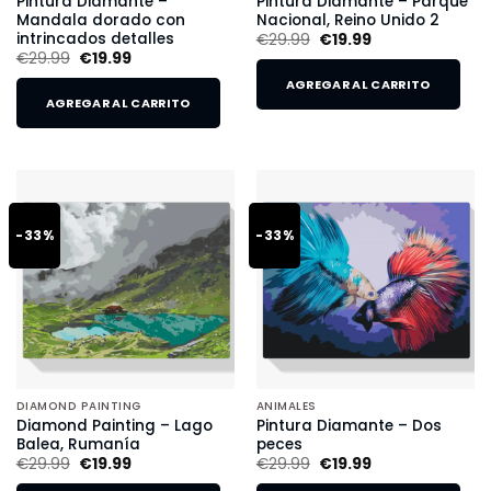
Pintura Diamante –
Pintura Diamante – Parque
Mandala dorado con
Nacional, Reino Unido 2
intrincados detalles
€
29.99
€
19.99
€
29.99
€
19.99
AGREGAR AL CARRITO
AGREGAR AL CARRITO
-33%
-33%
DIAMOND PAINTING
ANIMALES
Diamond Painting – Lago
Pintura Diamante – Dos
Balea, Rumanía
peces
€
29.99
€
19.99
€
29.99
€
19.99