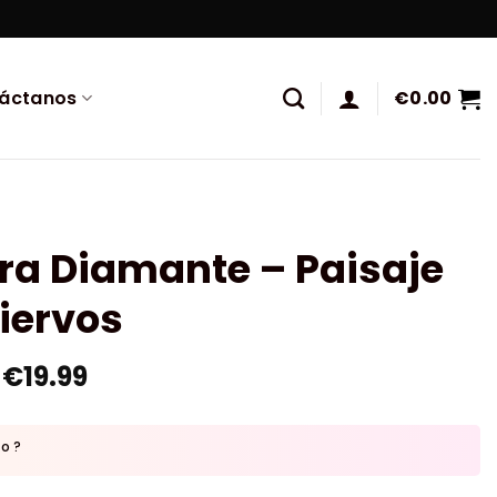
áctanos
€
0.00
ra Diamante – Paisaje
iervos
€
19.99
to ?