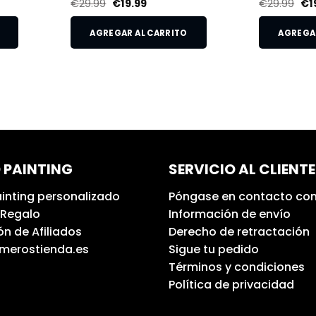
€
29.99
€
19.99
€
29.99
€
1
AGREGAR AL CARRITO
AGREGAR
 PAINTING
SERVICIO AL CLIENTE
inting personalizado
Póngase en contacto con
 Regalo
Información de envío
n de Afiliados
Derecho de retractación
umerostienda.es
Sigue tu pedido
Términos y condiciones
Política de privacidad