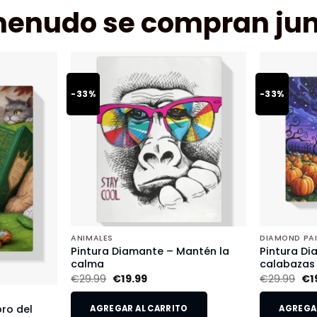
menudo se compran jun
-33%
-33%
ANIMALES
DIAMOND PA
Pintura Diamante – Mantén la
Pintura Di
calma
calabazas
€
29.99
€
19.99
€
29.99
€
1
bro del
AGREGAR AL CARRITO
AGREGAR