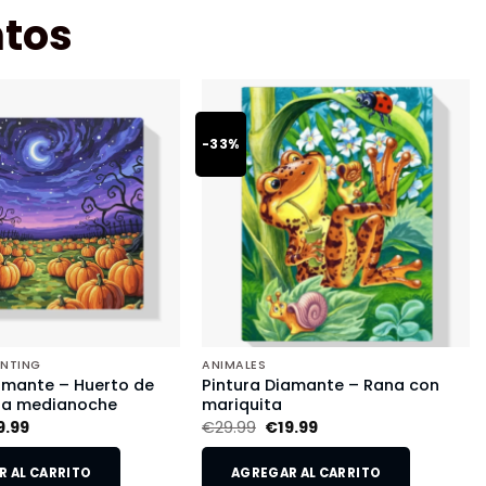
tos
-33%
INTING
ANIMALES
amante – Huerto de
Pintura Diamante – Rana con
 a medianoche
mariquita
9.99
€
29.99
€
19.99
 AL CARRITO
AGREGAR AL CARRITO