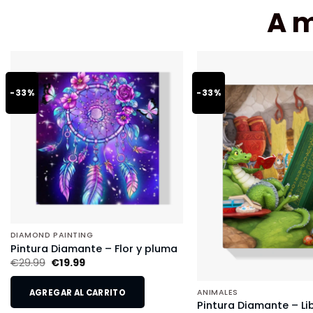
A 
-33%
-33%
DIAMOND PAINTING
Pintura Diamante – Flor y pluma
€
29.99
€
19.99
AGREGAR AL CARRITO
ANIMALES
Pintura Diamante – Li