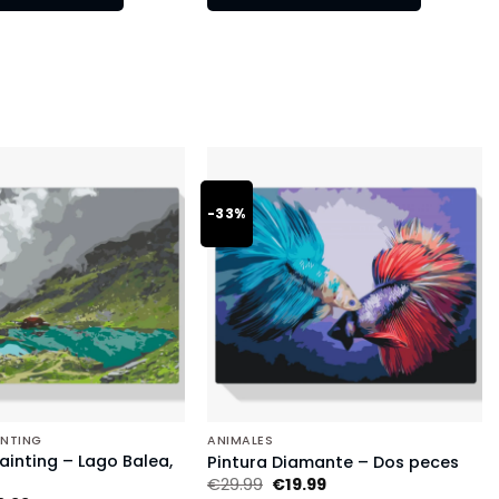
-33%
INTING
ANIMALES
inting – Lago Balea,
Pintura Diamante – Dos peces
€
29.99
€
19.99