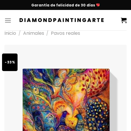
Garantía de felicidad de 30 días
Inicio
/
Animales
/
Pavos reales
-33%