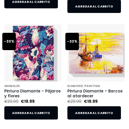
AGREGAR AL CARRITO
AGREGAR AL CARRITO
-33%
-33%
ANIMALES
DIAMOND PAINTING
Pintura Diamante – Pájaros
Pintura Diamante – Barcos
y flores
al atardecer
€
29.99
€
19.99
€
29.99
€
19.99
AGREGAR AL CARRITO
AGREGAR AL CARRITO