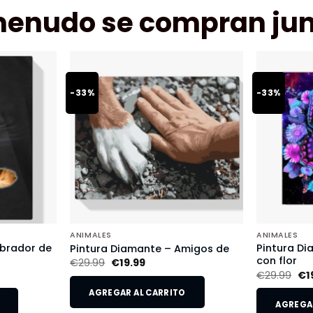
menudo se compran jun
-33%
-33%
ANIMALES
ANIMALES
abrador de
Pintura D
Pintura Diamante – Amigos de
con flor
€
29.99
€
19.99
€
29.99
€
1
AGREGAR AL CARRITO
AGREGAR