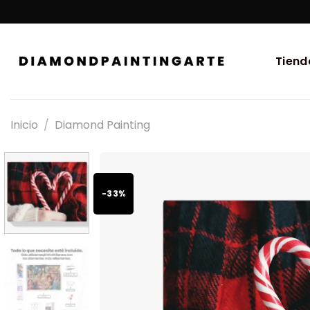
Tiend
Inicio
/
Diamond Painting
-33%