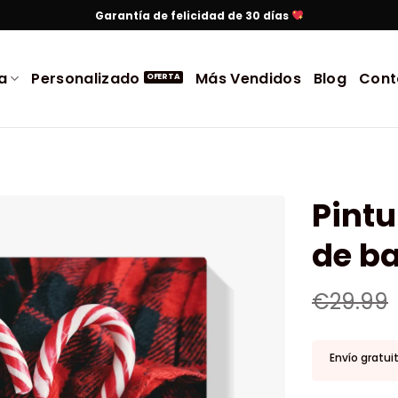
Garantía de felicidad de 30 días
a
Personalizado
Más Vendidos
Blog
Cont
Pint
de b
€
29.99
Envío gratui