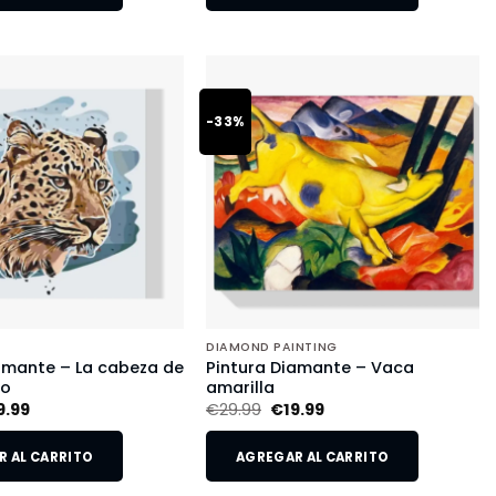
-33%
DIAMOND PAINTING
amante – La cabeza de
Pintura Diamante – Vaca
do
amarilla
9.99
€
29.99
€
19.99
 AL CARRITO
AGREGAR AL CARRITO