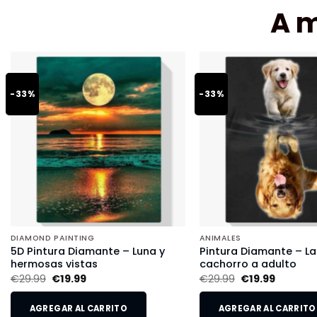
A 
-33%
-33%
DIAMOND PAINTING
ANIMALES
5D Pintura Diamante – Luna y
Pintura Diamante – L
hermosas vistas
cachorro a adulto
€
29.99
€
19.99
€
29.99
€
19.99
AGREGAR AL CARRITO
AGREGAR AL CARRITO