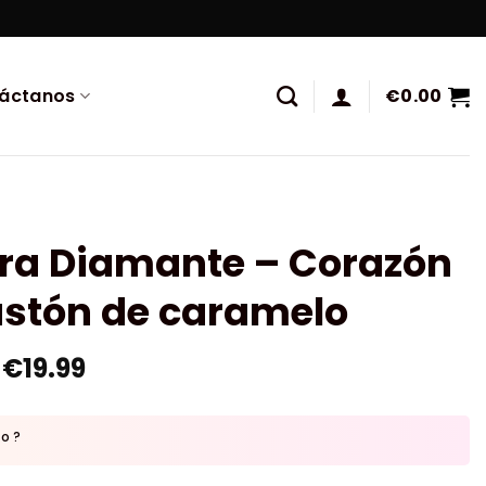
áctanos
€
0.00
ura Diamante – Corazón
astón de caramelo
€
19.99
to ?