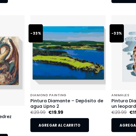
-33%
-33%
DIAMOND PAINTING
ANIMALES
Pintura Diamante – Depósito de
Pintura Di
agua Lipno 2
un leopar
€
29.99
€
19.99
€
29.99
€
1
edrez
AGREGAR AL CARRITO
AGREGAR