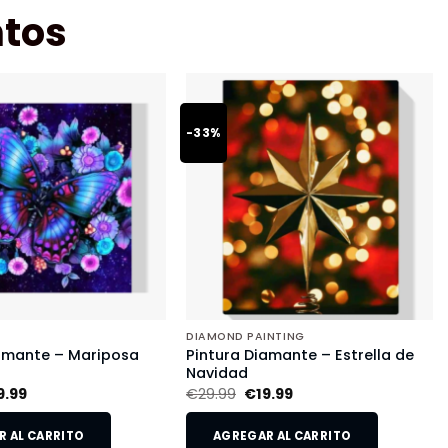
tos
-33%
DIAMOND PAINTING
iamante – Mariposa
Pintura Diamante – Estrella de
Navidad
9.99
€
29.99
€
19.99
 AL CARRITO
AGREGAR AL CARRITO