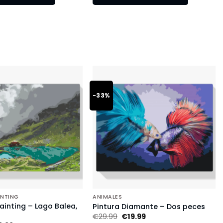
-33%
INTING
ANIMALES
inting – Lago Balea,
Pintura Diamante – Dos peces
€
29.99
€
19.99