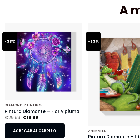
A 
-33%
-33%
DIAMOND PAINTING
Pintura Diamante – Flor y pluma
€
29.99
€
19.99
AGREGAR AL CARRITO
ANIMALES
Pintura Diamante – Li