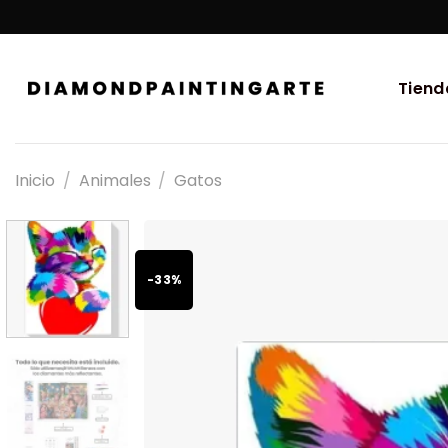
Tiend
Inicio
/
Animales
/
Gatos
-33%