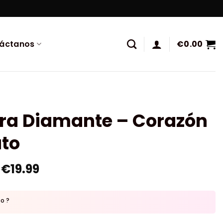
áctanos
€
0.00
ura Diamante – Corazón
ato
€
19.99
to ?