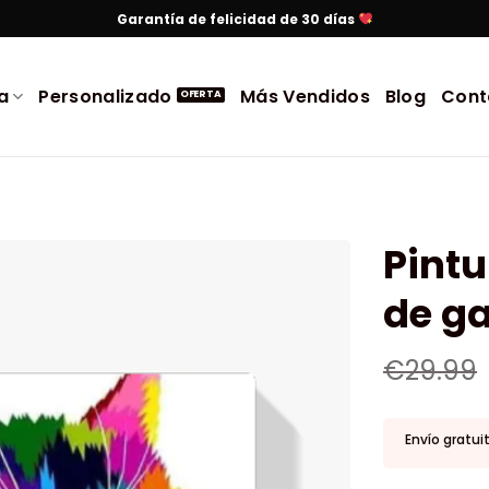
Garantía de felicidad de 30 días
a
Personalizado
Más Vendidos
Blog
Cont
Pint
de g
€
29.99
Envío gratui