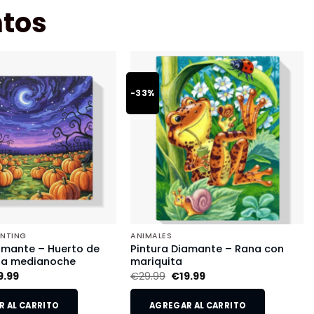
tos
-33%
INTING
ANIMALES
amante – Huerto de
Pintura Diamante – Rana con
 a medianoche
mariquita
9.99
€
29.99
€
19.99
 AL CARRITO
AGREGAR AL CARRITO