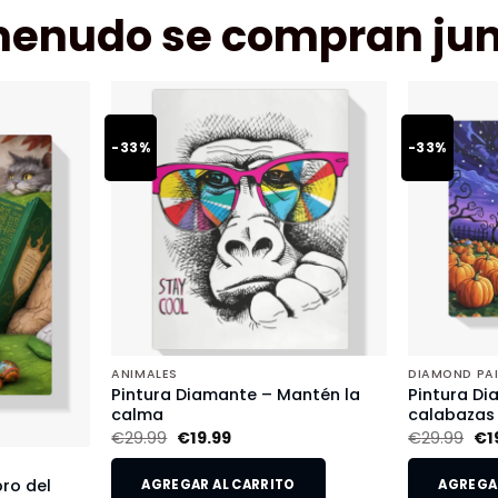
menudo se compran jun
-33%
-33%
ANIMALES
DIAMOND PA
Pintura Diamante – Mantén la
Pintura Di
calma
calabazas
€
29.99
€
19.99
€
29.99
€
1
bro del
AGREGAR AL CARRITO
AGREGAR