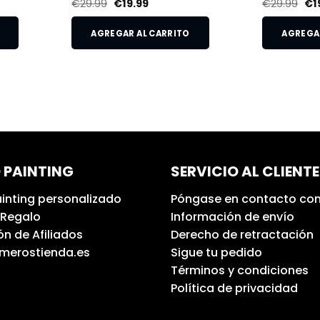
€
29.99
€
19.99
€
29.99
€
1
AGREGAR AL CARRITO
AGREGAR
 PAINTING
SERVICIO AL CLIENTE
inting personalizado
Póngase en contacto con
 Regalo
Información de envío
n de Afiliados
Derecho de retractación
umerostienda.es
Sigue tu pedido
Términos y condiciones
Política de privacidad