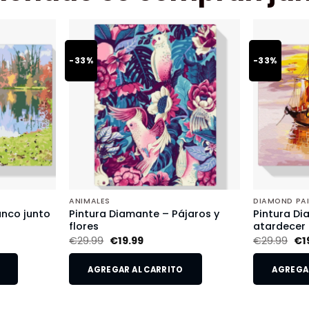
-33%
-33%
ANIMALES
DIAMOND PA
anco junto
Pintura Diamante – Pájaros y
Pintura Di
flores
atardecer
€
29.99
€
19.99
€
29.99
€
1
AGREGAR AL CARRITO
AGREGAR