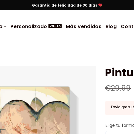
Garantía de felicidad de 30 días
a
Personalizado
Más Vendidos
Blog
Cont
Pint
€
29.99
Envío gratui
Elige tu for