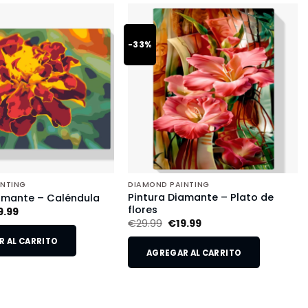
-33%
INTING
DIAMOND PAINTING
Pintura Diamante – Plato de
amante – Caléndula
flores
9.99
€
29.99
€
19.99
 AL CARRITO
AGREGAR AL CARRITO