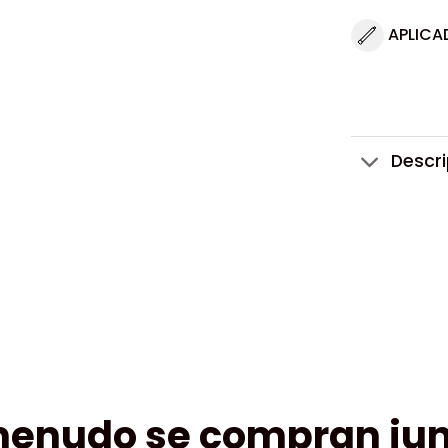
APLICA
Descr
menudo se compran jun