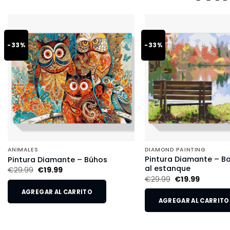
-33%
-33%
ANIMALES
DIAMOND PAINTING
Pintura Diamante – B
Pintura Diamante – Búhos
al estanque
€
29.99
€
19.99
€
29.99
€
19.99
AGREGAR AL CARRITO
AGREGAR AL CARRITO