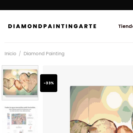
Tiend
Inicio
/
Diamond Painting
-33%