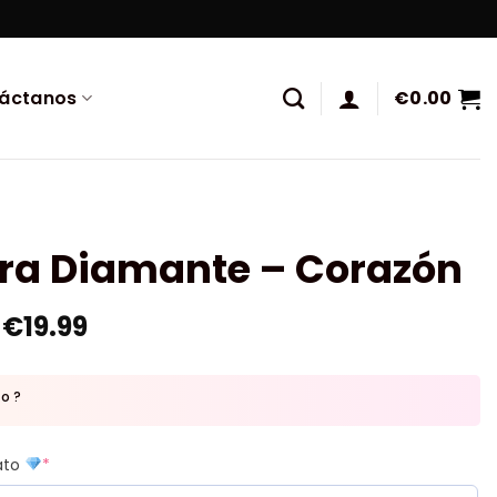
áctanos
€
0.00
ura Diamante – Corazón
€
19.99
to ?
mato
*