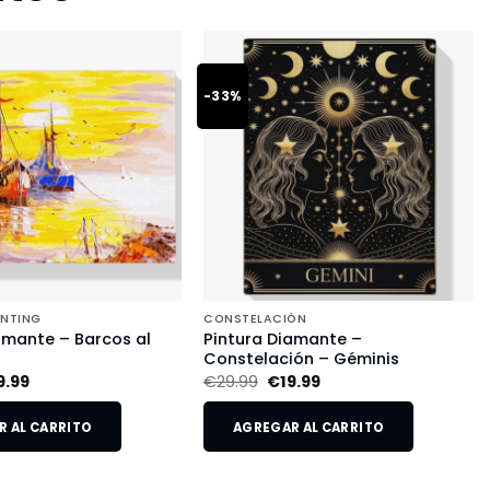
-33%
INTING
CONSTELACIÓN
amante – Barcos al
Pintura Diamante –
Constelación – Géminis
9.99
€
29.99
€
19.99
 AL CARRITO
AGREGAR AL CARRITO