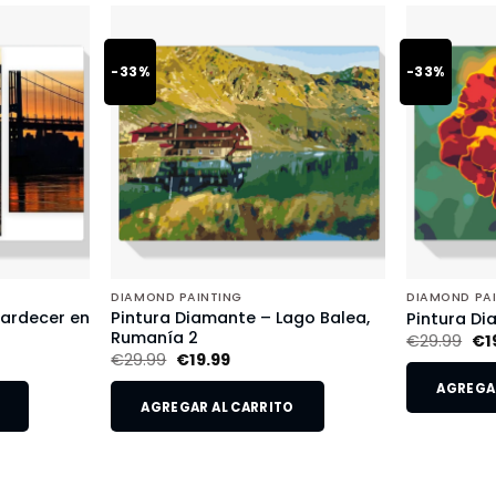
-33%
-33%
DIAMOND PAINTING
DIAMOND PA
tardecer en
Pintura Diamante – Lago Balea,
Pintura Di
Rumanía 2
€
29.99
€
1
€
29.99
€
19.99
AGREGAR
AGREGAR AL CARRITO