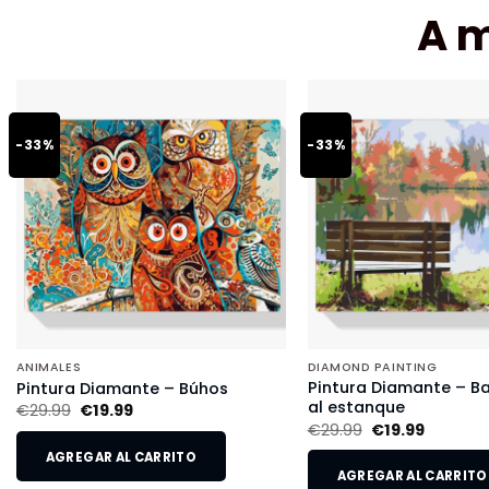
A 
-33%
-33%
ANIMALES
DIAMOND PAINTING
Pintura Diamante – B
Pintura Diamante – Búhos
al estanque
€
29.99
€
19.99
€
29.99
€
19.99
AGREGAR AL CARRITO
AGREGAR AL CARRITO