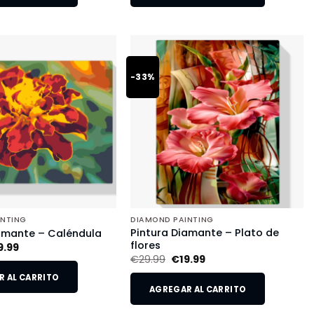
-33%
INTING
DIAMOND PAINTING
Pintura Diamante – Plato de
amante – Caléndula
flores
9.99
€
29.99
€
19.99
 AL CARRITO
AGREGAR AL CARRITO