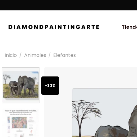
Tiend
Inicio
/
Animales
/
Elefantes
-33%