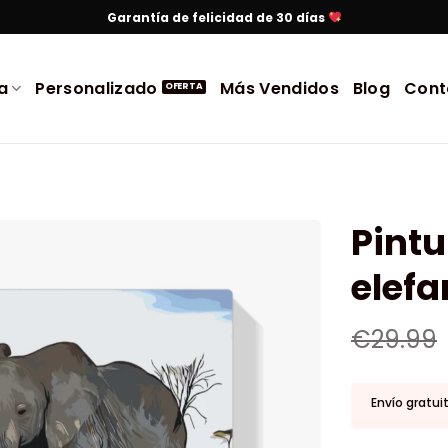
Garantía de felicidad de 30 días
a
Personalizado
Más Vendidos
Blog
Cont
Pintu
elef
€
29.99
Envío gratui