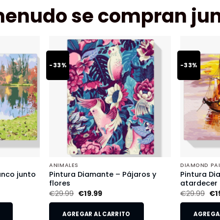
menudo se compran jun
-33%
-33%
ANIMALES
DIAMOND PA
anco junto
Pintura Diamante – Pájaros y
Pintura Di
flores
atardecer
€
29.99
€
19.99
€
29.99
€
1
AGREGAR AL CARRITO
AGREGAR