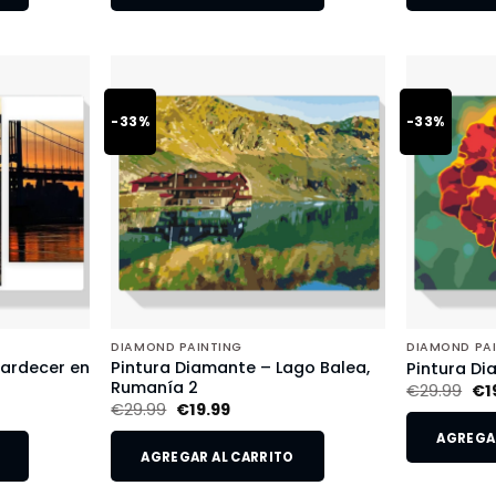
-33%
-33%
DIAMOND PAINTING
DIAMOND PA
tardecer en
Pintura Diamante – Lago Balea,
Pintura Di
Rumanía 2
€
29.99
€
1
€
29.99
€
19.99
AGREGAR
AGREGAR AL CARRITO