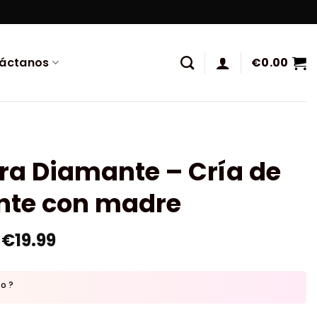
áctanos
€
0.00
ra Diamante – Cría de
ante con madre
€
19.99
to ?