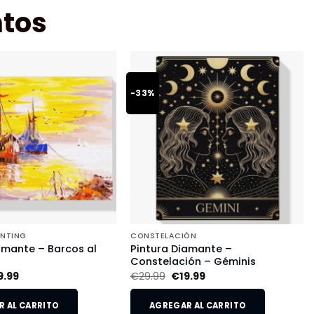
tos
-33%
INTING
CONSTELACIÓN
amante – Barcos al
Pintura Diamante –
Constelación – Géminis
9.99
€
29.99
€
19.99
 AL CARRITO
AGREGAR AL CARRITO