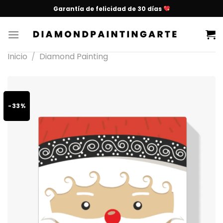
Garantía de felicidad de 30 días
Inicio
/
Diamond Painting
-33%