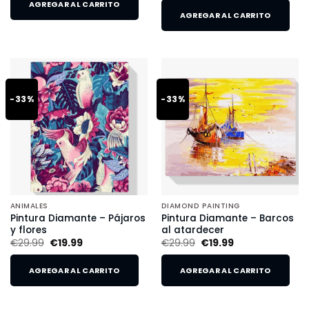
AGREGAR AL CARRITO
AGREGAR AL CARRITO
-33%
-33%
ANIMALES
DIAMOND PAINTING
Pintura Diamante – Pájaros
Pintura Diamante – Barcos
y flores
al atardecer
€
29.99
€
19.99
€
29.99
€
19.99
AGREGAR AL CARRITO
AGREGAR AL CARRITO